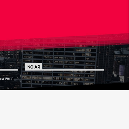
NO AR
ca você