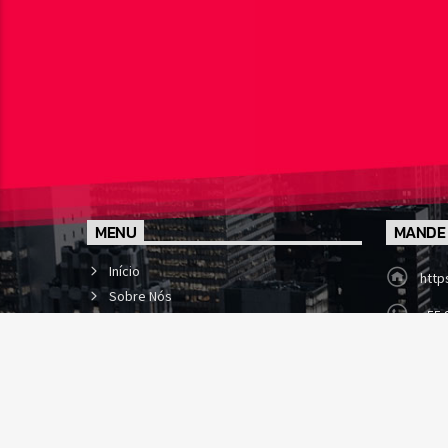
MENU
MANDE
Início
http
Sobre Nós
+55 
Programação
Locutores
cont
Notícias
Av. J
Fale com a Nativa
Centro, Do