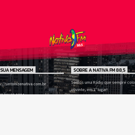
 SUA MENSAGEM
SOBRE A NATIVA FM 88,5
Somos uma Rádio que sempre colo
s://sintonizenativa.com.br
ouvinte, em 1º lugar!
99 99189-8004
ato@sintonizenativa.com.br
K de Oliveira, nº 400 - Sala B -
m Eliseu - PA, 68633-000