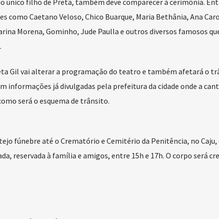
 do único filho de Preta, também deve comparecer à cerimônia. Ent
es como Caetano Veloso, Chico Buarque, Maria Bethânia, Ana Caro
arina Morena, Gominho, Jude Paulla e outros diversos famosos qu
.
eta Gil vai alterar a programação do teatro e também afetará o tr
m informações já divulgadas pela prefeitura da cidade onde a cant
como será o esquema de trânsito.
tejo fúnebre até o Crematório e Cemitério da Penitência, no Caju,
a, reservada à família e amigos, entre 15h e 17h. O corpo será c