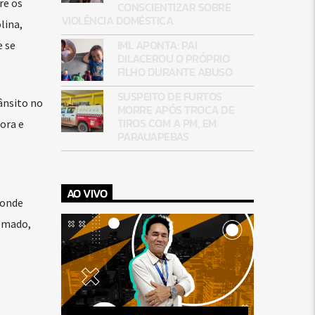
re os
CONSCIENTIZAR SOBRE
VIOLÊNCIA DOMÉSTICA
lina,
IML APONTA: PAI
e se
DILACEROU O PRÓPRIO
FILHO DURANTE ABUSO
SUSPEITO DE FURTOS
ânsito no
MORRE APÓS TROCA DE
TIROS COM A PM, EM
ora e
PARAUAPEBAS
AO VIVO
 onde
remado,