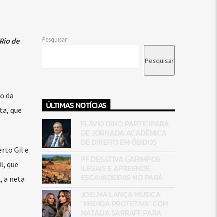
Pesquisar
Rio de
Pesquisar
ro da
ÚLTIMAS NOTÍCIAS
ta, que
FLÁVIO DINO PARTICIPARÁ
DE JORNADA ACADÊMICA
DE DIREITO EM ÓBIDOS
rto Gil e
PF DESATIVA GARIMPOS
l, que
ILEGAIS E APREENDE
ESCAVADEIRAS NO PARÁ
, a neta
JOELMA LANÇA MÚSICA
“MEDIDA PROTETIVA” COM
NATÁLIA SARRAFF PARA