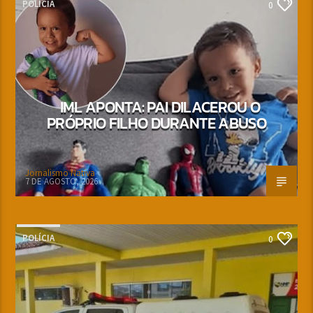
POLÍCIA
0
IML APONTA: PAI DILACEROU O
PRÓPRIO FILHO DURANTE ABUSO
Jornalismo Nativa
7 DE AGOSTO, 2026
POLÍCIA
0