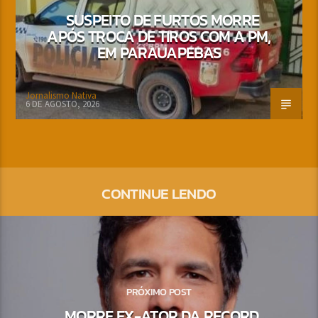
SUSPEITO DE FURTOS MORRE
APÓS TROCA DE TIROS COM A PM,
EM PARAUAPEBAS
Jornalismo Nativa
6 DE AGOSTO, 2026
CONTINUE LENDO
PRÓXIMO POST
MORRE EX-ATOR DA RECORD,