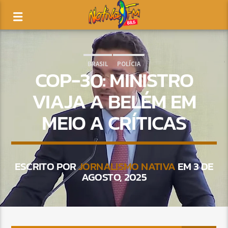
BRASIL
POLÍCIA
COP-30: MINISTRO
VIAJA A BELÉM EM
MEIO A CRÍTICAS
ESCRITO POR
JORNALISMO NATIVA
EM 3 DE
AGOSTO, 2025