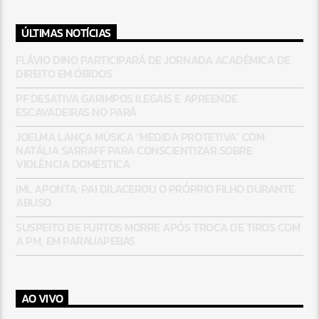
ÚLTIMAS NOTÍCIAS
FLÁVIO DINO PARTICIPARÁ DE JORNADA ACADÊMICA DE
DIREITO EM ÓBIDOS
PF DESATIVA GARIMPOS ILEGAIS E APREENDE
ESCAVADEIRAS NO PARÁ
JOELMA LANÇA MÚSICA “MEDIDA PROTETIVA” COM
NATÁLIA SARRAFF PARA CONSCIENTIZAR SOBRE
VIOLÊNCIA DOMÉSTICA
IML APONTA: PAI DILACEROU O PRÓPRIO FILHO DURANTE
ABUSO
SUSPEITO DE FURTOS MORRE APÓS TROCA DE TIROS COM
A PM, EM PARAUAPEBAS
AO VIVO