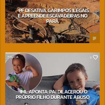
PF DESATIVA GARIMPOS ILEGAIS
E APREENDE ESCAVADEIRAS NO
PARÁ
Jornalismo Nativa
7 DE AGOSTO, 2026
POLÍCIA
0
IML APONTA: PAI DILACEROU O
PRÓPRIO FILHO DURANTE ABUSO