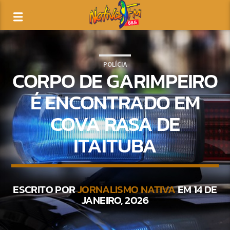
POLÍCIA
CORPO DE GARIMPEIRO
É ENCONTRADO EM
COVA RASA DE
ITAITUBA
ESCRITO POR
JORNALISMO NATIVA
EM 14 DE
JANEIRO, 2026