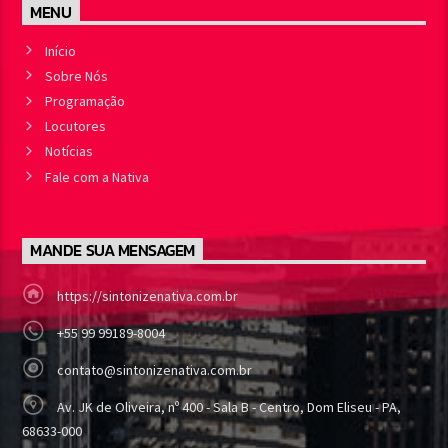
MENU
Início
Sobre Nós
Programação
Locutores
Notícias
Fale com a Nativa
MANDE SUA MENSAGEM
https://sintonizenativa.com.br
+55 99 99189-8004
contato@sintonizenativa.com.br
Av. JK de Oliveira, nº 400 - Sala B - Centro, Dom Eliseu - PA,
68633-000