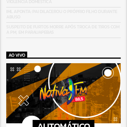
VIOLÊNCIA DOMÉSTICA
IML APONTA: PAI DILACEROU O PRÓPRIO FILHO DURANTE
ABUSO
SUSPEITO DE FURTOS MORRE APÓS TROCA DE TIROS COM
A PM, EM PARAUAPEBAS
AO VIVO
AUTOMÁTICO