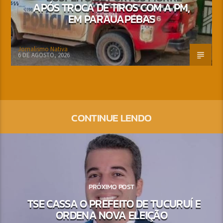
APÓS TROCA DE TIROS COM A PM,
EM PARAUAPEBAS
Jornalismo Nativa
6 DE AGOSTO, 2026
CONTINUE LENDO
PRÓXIMO POST
TSE CASSA O PREFEITO DE TUCURUÍ E
ORDENA NOVA ELEIÇÃO