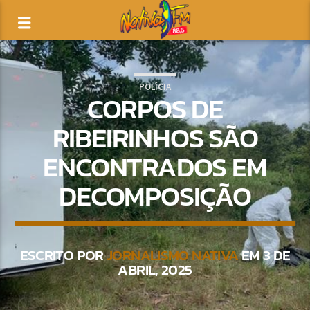
POLÍCIA
CORPOS DE
RIBEIRINHOS SÃO
ENCONTRADOS EM
DECOMPOSIÇÃO
ESCRITO POR
JORNALISMO NATIVA
EM 3 DE
ABRIL, 2025