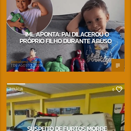
IML APONTA: PAI DILACEROU O
PRÓPRIO FILHO DURANTE ABUSO
Jornalismo Nativa
7 DE AGOSTO, 2026
POLÍCIA
0
SUSPEITO DE FURTOS MORRE