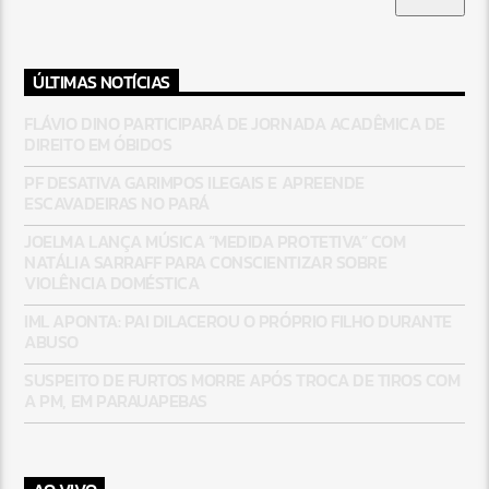
ÚLTIMAS NOTÍCIAS
FLÁVIO DINO PARTICIPARÁ DE JORNADA ACADÊMICA DE
DIREITO EM ÓBIDOS
PF DESATIVA GARIMPOS ILEGAIS E APREENDE
ESCAVADEIRAS NO PARÁ
JOELMA LANÇA MÚSICA “MEDIDA PROTETIVA” COM
NATÁLIA SARRAFF PARA CONSCIENTIZAR SOBRE
VIOLÊNCIA DOMÉSTICA
IML APONTA: PAI DILACEROU O PRÓPRIO FILHO DURANTE
ABUSO
SUSPEITO DE FURTOS MORRE APÓS TROCA DE TIROS COM
A PM, EM PARAUAPEBAS