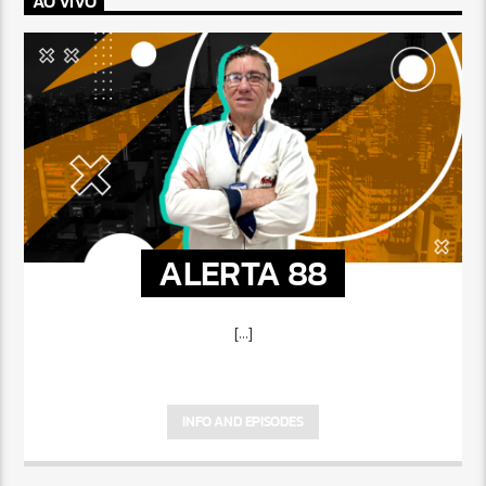
AO VIVO
ALERTA 88
[...]
INFO AND EPISODES