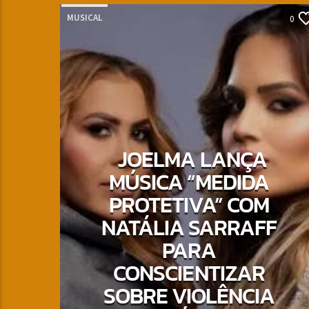
MUSICAL
0
JOELMA LANÇA
MÚSICA “MEDIDA
PROTETIVA” COM
NATÁLIA SARRAFF
PARA
CONSCIENTIZAR
SOBRE VIOLÊNCIA