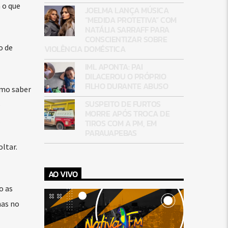
 o que
JOELMA LANÇA MÚSICA
“MEDIDA PROTETIVA” COM
NATÁLIA SARRAFF PARA
CONSCIENTIZAR SOBRE
o de
VIOLÊNCIA DOMÉSTICA
IML APONTA: PAI
DILACEROU O PRÓPRIO
FILHO DURANTE ABUSO
omo saber
SUSPEITO DE FURTOS
o
MORRE APÓS TROCA DE
.
TIROS COM A PM, EM
PARAUAPEBAS
ltar.
AO VIVO
o as
mas no