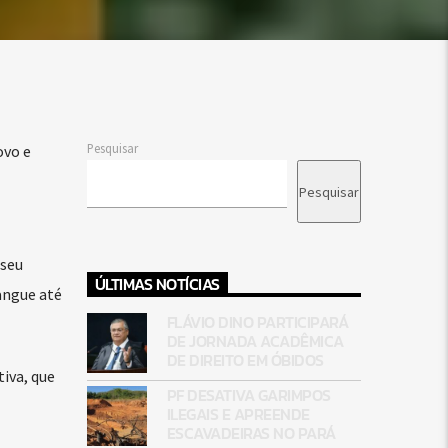
Pesquisar
ovo e
Pesquisar
 seu
ÚLTIMAS NOTÍCIAS
angue até
FLÁVIO DINO PARTICIPARÁ
DE JORNADA ACADÊMICA
DE DIREITO EM ÓBIDOS
iva, que
PF DESATIVA GARIMPOS
ILEGAIS E APREENDE
ESCAVADEIRAS NO PARÁ