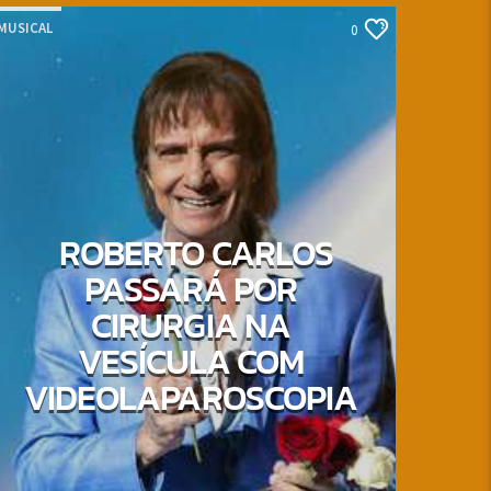
MUSICAL
0
ROBERTO CARLOS
PASSARÁ POR
CIRURGIA NA
VESÍCULA COM
VIDEOLAPAROSCOPIA