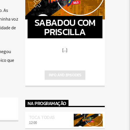
o. As
SABADOU COM
minha voz
idade de
PRISCILLA
[...]
chegou
ico que
INFO AND EPISODES
NA PROGRAMAÇÃO
TOCA TODAS
12:00