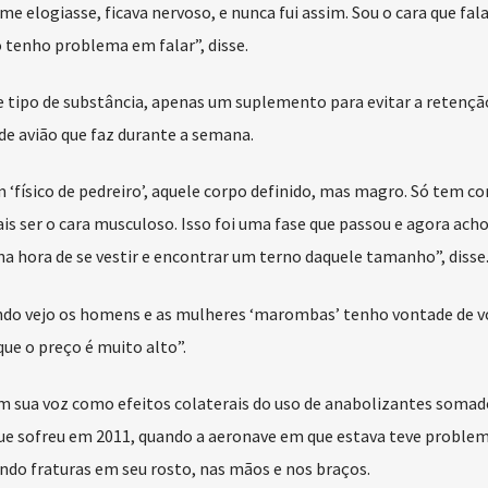
me elogiasse, ficava nervoso, e nunca fui assim. Sou o cara que fala
 tenho problema em falar”, disse.
e tipo de substância, apenas um suplemento para evitar a retençã
 de avião que faz durante a semana.
 ‘físico de pedreiro’, aquele corpo definido, mas magro. Só tem c
is ser o cara musculoso. Isso foi uma fase que passou e agora ach
 na hora de se vestir e encontrar um terno daquele tamanho”, disse
ndo vejo os homens e as mulheres ‘marombas’ tenho vontade de vo
ue o preço é muito alto”.
m sua voz como efeitos colaterais do uso de anabolizantes somad
ue sofreu em 2011, quando a aeronave em que estava teve proble
sando fraturas em seu rosto, nas mãos e nos braços.