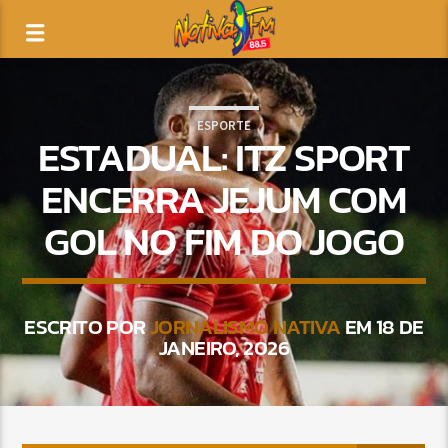
ESPORTE
ESTADUAL: ITZ SPORT
ENCERRA JEJUM COM
GOL NO FIM DO JOGO
ESCRITO POR
JORNALISMO NATIVA
EM 18 DE
JANEIRO, 2026