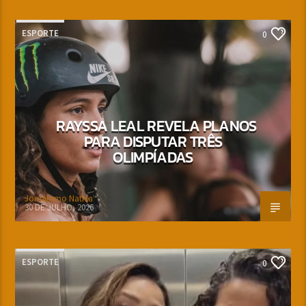
ESPORTE
0
RAYSSA LEAL REVELA PLANOS
PARA DISPUTAR TRÊS
OLIMPÍADAS
Jornalismo Nativa
30 DE JULHO, 2026
ESPORTE
0