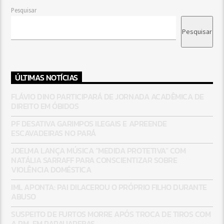
Pesquisar
Pesquisar
ÚLTIMAS NOTÍCIAS
FLÁVIO DINO PARTICIPARÁ DE JORNADA ACADÊMICA DE
DIREITO EM ÓBIDOS
PF DESATIVA GARIMPOS ILEGAIS E APREENDE
ESCAVADEIRAS NO PARÁ
JOELMA LANÇA MÚSICA “MEDIDA PROTETIVA” COM
NATÁLIA SARRAFF PARA CONSCIENTIZAR SOBRE
VIOLÊNCIA DOMÉSTICA
IML APONTA: PAI DILACEROU O PRÓPRIO FILHO DURANTE
ABUSO
SUSPEITO DE FURTOS MORRE APÓS TROCA DE TIROS COM
A PM, EM PARAUAPEBAS