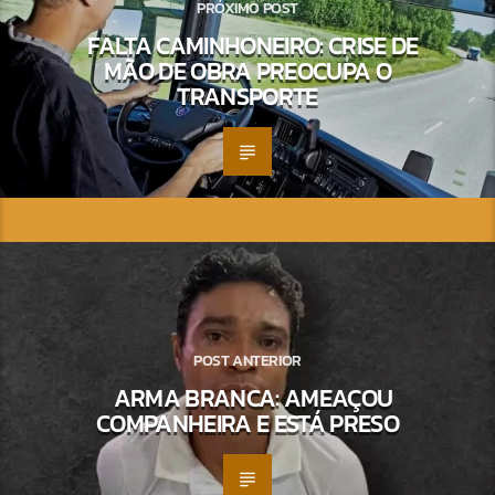
PRÓXIMO POST
FALTA CAMINHONEIRO: CRISE DE
MÃO DE OBRA PREOCUPA O
TRANSPORTE
POST ANTERIOR
ARMA BRANCA: AMEAÇOU
COMPANHEIRA E ESTÁ PRESO