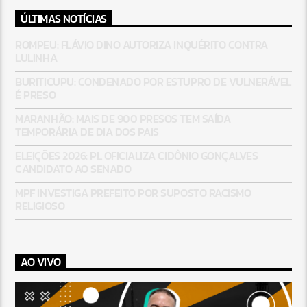
ÚLTIMAS NOTÍCIAS
ROMPEU: FLÁVIO DINO AUTORIZA INQUÉRITO CONTRA
LULINHA
BURITICUPU: CONDENADO POR ESTUPRO DE VULNERÁVEL
É PRESO
MARANHÃO: MAIS DE 900 PRESOS TEM SAÍDA
TEMPORÁRIA DE DIA DOS PAIS
ELEIÇÕES 2026: PL OFICIALIZA CIDÔNIO GONÇALVES
CANDIDATO AO SENADO
MPF INVESTIGA PREFEITO POR SUPOSTO RACISMO
RELIGIOSO
AO VIVO