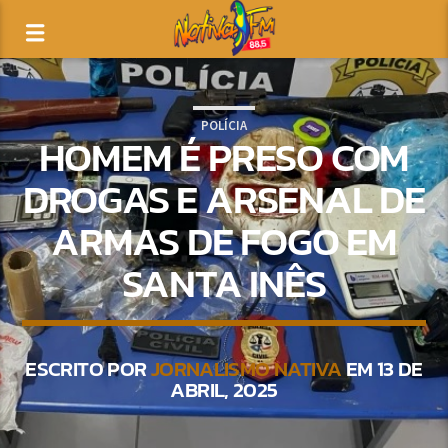
POLÍCIA
HOMEM É PRESO COM
DROGAS E ARSENAL DE
ARMAS DE FOGO EM
SANTA INÊS
ESCRITO POR
JORNALISMO NATIVA
EM 13 DE
ABRIL, 2025