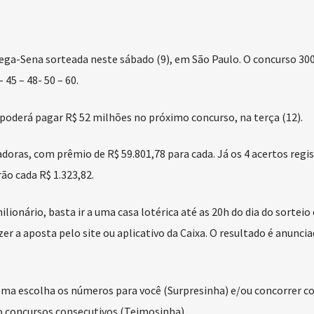
ega-Sena sorteada neste sábado (9), em São Paulo. O concurso 300
45 – 48- 50 – 60.
poderá pagar R$ 52 milhões no próximo concurso, na terça (12).
doras, com prêmio de R$ 59.801,78 para cada. Já os 4 acertos regi
ão cada R$ 1.323,82.
lionário, basta ir a uma casa lotérica até as 20h do dia do sorteio
er a aposta pelo site ou aplicativo da Caixa. O resultado é anuncia
stema escolha os números para você (Surpresinha) e/ou concorrer c
o concursos consecutivos (Teimosinha).