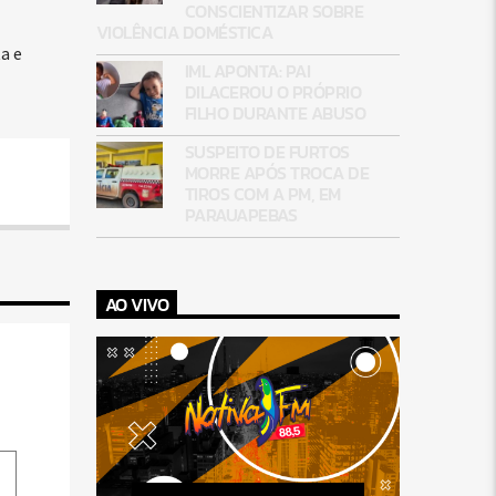
CONSCIENTIZAR SOBRE
VIOLÊNCIA DOMÉSTICA
a e
IML APONTA: PAI
DILACEROU O PRÓPRIO
FILHO DURANTE ABUSO
SUSPEITO DE FURTOS
MORRE APÓS TROCA DE
TIROS COM A PM, EM
PARAUAPEBAS
AO VIVO