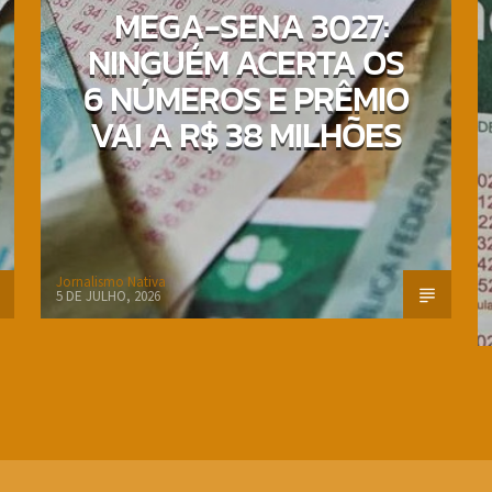
MEGA-SENA 3027:
NINGUÉM ACERTA OS
6 NÚMEROS E PRÊMIO
VAI A R$ 38 MILHÕES
Jornalismo Nativa
5 DE JULHO, 2026