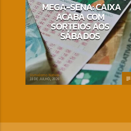
MEGA-SENA: CAIXA
ACABA COM
SORTEIOS AOS
SÁBADOS
Jornalismo Nativa
18 DE JULHO, 2026