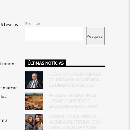
Pesquisar
6 teve os
Pesquisar
ÚLTIMAS NOTÍCIAS
straram
FLÁVIO DINO PARTICIPARÁ
DE JORNADA ACADÊMICA
DE DIREITO EM ÓBIDOS
 e marcar
PF DESATIVA GARIMPOS
do às
ILEGAIS E APREENDE
ESCAVADEIRAS NO PARÁ
JOELMA LANÇA MÚSICA
om a
“MEDIDA PROTETIVA” COM
NATÁLIA SARRAFF PARA