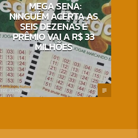
MEGA SENA:
NINGUÉM ACERTA AS
SEIS DEZENAS E
PRÊMIO VAI A R$ 33
MILHÕES
Jornalismo Nativa
3 DE JULHO, 2026