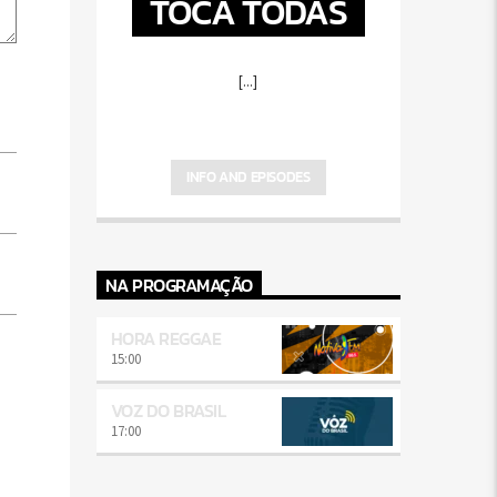
TOCA TODAS
[...]
INFO AND EPISODES
NA PROGRAMAÇÃO
HORA REGGAE
15:00
VOZ DO BRASIL
17:00