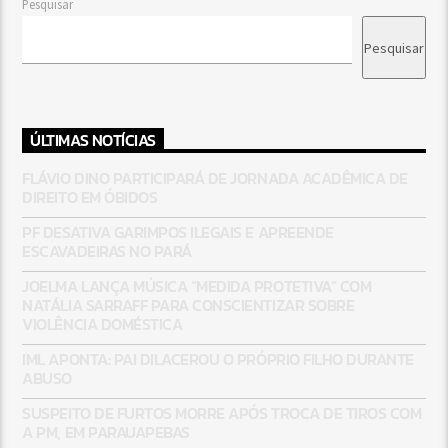
Pesquisar
Pesquisar
ÚLTIMAS NOTÍCIAS
FLÁVIO DINO PARTICIPARÁ DE JORNADA ACADÊMICA DE
DIREITO EM ÓBIDOS
PF DESATIVA GARIMPOS ILEGAIS E APREENDE
ESCAVADEIRAS NO PARÁ
JOELMA LANÇA MÚSICA “MEDIDA PROTETIVA” COM
NATÁLIA SARRAFF PARA CONSCIENTIZAR SOBRE
VIOLÊNCIA DOMÉSTICA
IML APONTA: PAI DILACEROU O PRÓPRIO FILHO DURANTE
ABUSO
SUSPEITO DE FURTOS MORRE APÓS TROCA DE TIROS COM
A PM, EM PARAUAPEBAS