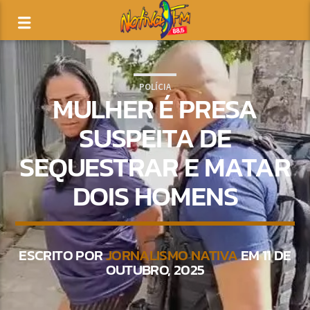
POLÍCIA
MULHER É PRESA
SUSPEITA DE
SEQUESTRAR E MATAR
DOIS HOMENS
ESCRITO POR
JORNALISMO NATIVA
EM 11 DE
OUTUBRO, 2025