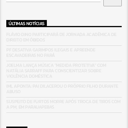
ÚLTIMAS NOTÍCIAS
FLÁVIO DINO PARTICIPARÁ DE JORNADA ACADÊMICA DE
DIREITO EM ÓBIDOS
PF DESATIVA GARIMPOS ILEGAIS E APREENDE
ESCAVADEIRAS NO PARÁ
JOELMA LANÇA MÚSICA “MEDIDA PROTETIVA” COM
NATÁLIA SARRAFF PARA CONSCIENTIZAR SOBRE
VIOLÊNCIA DOMÉSTICA
IML APONTA: PAI DILACEROU O PRÓPRIO FILHO DURANTE
ABUSO
SUSPEITO DE FURTOS MORRE APÓS TROCA DE TIROS COM
A PM, EM PARAUAPEBAS