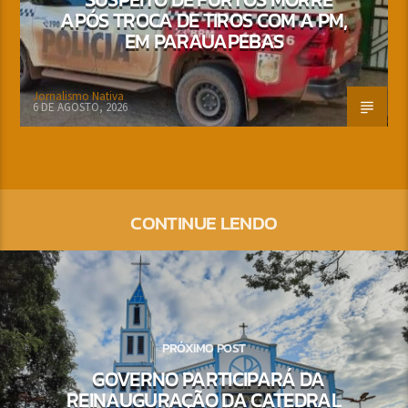
APÓS TROCA DE TIROS COM A PM,
EM PARAUAPEBAS
Jornalismo Nativa
6 DE AGOSTO, 2026
CONTINUE LENDO
PRÓXIMO POST
GOVERNO PARTICIPARÁ DA
REINAUGURAÇÃO DA CATEDRAL