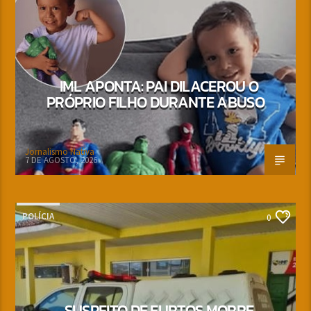
IML APONTA: PAI DILACEROU O
PRÓPRIO FILHO DURANTE ABUSO
Jornalismo Nativa
7 DE AGOSTO, 2026
POLÍCIA
0
SUSPEITO DE FURTOS MORRE