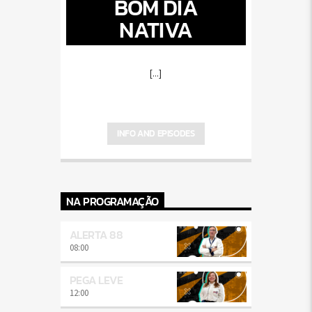
BOM DIA
NATIVA
[...]
INFO AND EPISODES
NA PROGRAMAÇÃO
ALERTA 88
08:00
PEGA LEVE
12:00