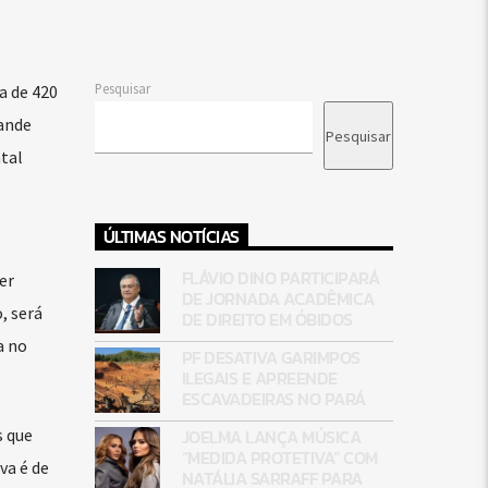
Pesquisar
a de 420
rande
Pesquisar
tal
ÚLTIMAS NOTÍCIAS
FLÁVIO DINO PARTICIPARÁ
er
DE JORNADA ACADÊMICA
, será
DE DIREITO EM ÓBIDOS
a no
PF DESATIVA GARIMPOS
ILEGAIS E APREENDE
ESCAVADEIRAS NO PARÁ
JOELMA LANÇA MÚSICA
s que
“MEDIDA PROTETIVA” COM
va é de
NATÁLIA SARRAFF PARA