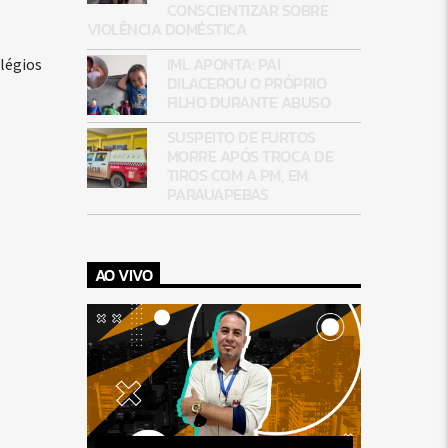
CONSCIENTIZAR SOBRE
VIOLÊNCIA DOMÉSTICA
IML APONTA: PAI
légios
DILACEROU O PRÓPRIO
FILHO DURANTE ABUSO
SUSPEITO DE FURTOS
MORRE APÓS TROCA DE
TIROS COM A PM, EM
PARAUAPEBAS
AO VIVO