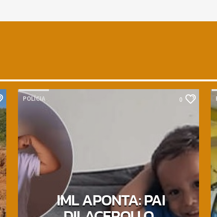
POLÍCIA
0
IML APONTA: PAI
DILACEROU O