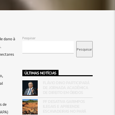
Pesquisar
de dano à
.
Pesquisar
hectares
ÚLTIMAS NOTÍCIAS
o,
FLÁVIO DINO PARTICIPARÁ
al
DE JORNADA ACADÊMICA
DE DIREITO EM ÓBIDOS
PF DESATIVA GARIMPOS
s de
ILEGAIS E APREENDE
ESCAVADEIRAS NO PARÁ
(APA)