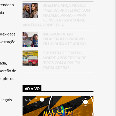
JOELMA LANÇA MÚSICA
render o
“MEDIDA PROTETIVA” COM
ia
NATÁLIA SARRAFF PARA
CONSCIENTIZAR SOBRE
VIOLÊNCIA DOMÉSTICA
IML APONTA: PAI
plexidade
DILACEROU O PRÓPRIO
evastação
FILHO DURANTE ABUSO
SUSPEITO DE FURTOS
MORRE APÓS TROCA DE
TIROS COM A PM, EM
ada,
PARAUAPEBAS
serção de
ompletou
AO VIVO
 legais