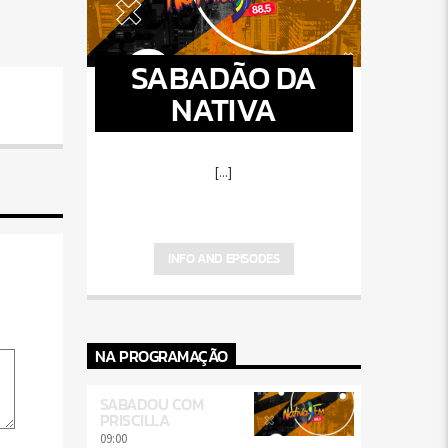
SABADÃO DA
NATIVA
[...]
INFO AND EPISODES
NA PROGRAMAÇÃO
SABADOU COM
PRISCILLA
09:00