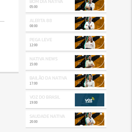
BOM DIA NATIVA
05:00
ALERTA 88
08:00
PEGA LEVE
12:00
NATIVA NEWS
15:00
BAILÃO DA NATIVA
17:00
VOZ DO BRASIL
19:00
SAUDADE NATIVA
20:00