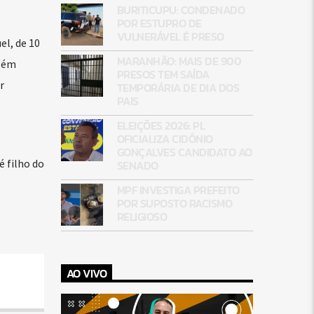
BURITICUPU: CONDENADO
POR ESTUPRO DE
VULNERÁVEL É PRESO
l, de 10
MARANHÃO: MAIS DE 900
Além
PRESOS TEM SAÍDA
r
TEMPORÁRIA DE DIA DOS
PAIS
ELEIÇÕES 2026: PL
OFICIALIZA CIDÔNIO
GONÇALVES CANDIDATO AO
 filho do
SENADO
MPF INVESTIGA PREFEITO
POR SUPOSTO RACISMO
RELIGIOSO
AO VIVO