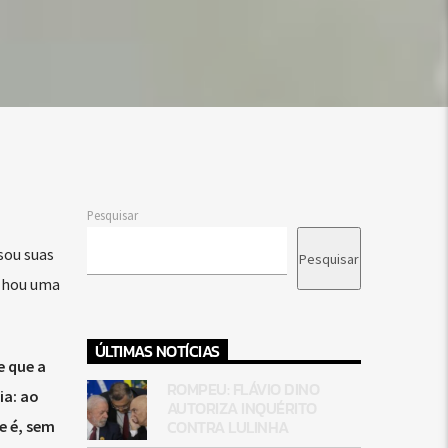
Pesquisar
sou suas
Pesquisar
ilhou uma
ÚLTIMAS NOTÍCIAS
e que a
ROMPEU: FLÁVIO DINO
ia: ao
AUTORIZA INQUÉRITO
CONTRA LULINHA
e é, sem