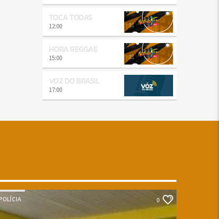
TOCA TODAS
12:00
HORA REGGAE
15:00
VOZ DO BRASIL
17:00
POLÍCIA
0