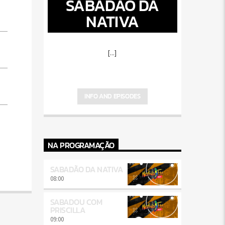
SABADÃO DA
NATIVA
[...]
INFO AND EPISODES
NA PROGRAMAÇÃO
SABADÃO DA NATIVA
08:00
SABADOU COM
PRISCILLA
09:00