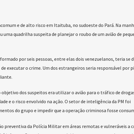
ncomum e de alto risco em Itaituba, no sudoeste do Pará. Na manh
ndeu uma quadrilha suspeita de planejar o roubo de um avião de peq
ormado por seis pessoas, entre elas dois venezuelanos, teria se 
de executar o crime. Um dos estrangeiros seria responsável por pi
iante.
bjetivo dos suspeitos era utilizar o avião para o tráfico de droga
e e o risco envolvido na ação. O setor de inteligência da PM foi
mentos do grupo e impedir que a operação criminosa fosse consu
o preventiva da Polícia Militar em áreas remotas e vulneráveis a c