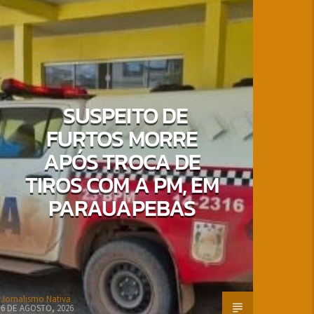
SUSPEITO DE
FURTOS MORRE
APÓS TROCA DE
TIROS COM A PM, EM
PARAUAPEBAS
Jornalismo Nativa
6 DE AGOSTO, 2026