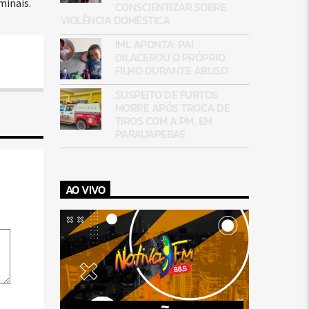
minais.
CONSCIENTIZAR SOBRE
VIOLÊNCIA DOMÉSTICA
IML APONTA: PAI
DILACEROU O PRÓPRIO
FILHO DURANTE ABUSO
SUSPEITO DE FURTOS
MORRE APÓS TROCA DE
TIROS COM A PM, EM
PARAUAPEBAS
AO VIVO