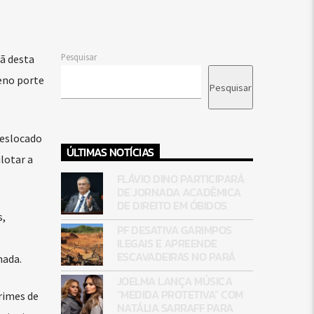
Pesquisar
ã desta
ueno porte
Pesquisar
deslocado
ÚLTIMAS NOTÍCIAS
lotar a
FLÁVIO DINO PARTICIPARÁ
DE JORNADA ACADÊMICA
DE DIREITO EM ÓBIDOS
s,
PF DESATIVA GARIMPOS
ILEGAIS E APREENDE
ESCAVADEIRAS NO PARÁ
mada.
JOELMA LANÇA MÚSICA
“MEDIDA PROTETIVA” COM
rimes de
NATÁLIA SARRAFF PARA