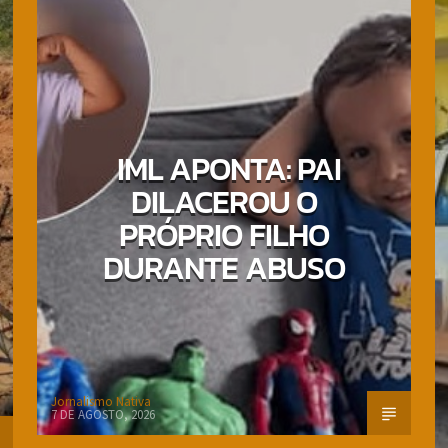
IML APONTA: PAI
DILACEROU O
PRÓPRIO FILHO
DURANTE ABUSO
Jornalismo Nativa
7 DE AGOSTO, 2026