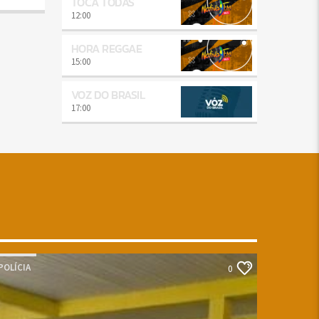
TOCA TODAS
12:00
HORA REGGAE
15:00
VOZ DO BRASIL
17:00
POLÍCIA
0