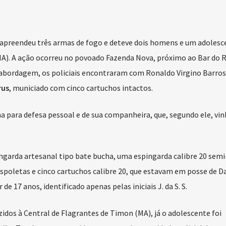
) apreendeu três armas de fogo e deteve dois homens e um adolesc
A). A ação ocorreu no povoado Fazenda Nova, próximo ao Bar do R
bordagem, os policiais encontraram com Ronaldo Virgino Barros,
rus
, municiado com cinco cartuchos intactos.
ma para defesa pessoal e de sua companheira, que, segundo ele, vin
arda artesanal tipo bate bucha, uma espingarda calibre 20 semi
espoletas e cinco cartuchos calibre 20, que estavam em posse de D
e 17 anos, identificado apenas pelas iniciais J. da S. S.
idos à Central de Flagrantes de Timon (MA), já o adolescente foi