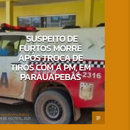
SUSPEITO DE
FURTOS MORRE
APÓS TROCA DE
TIROS COM A PM, EM
PARAUAPEBAS
Jornalismo Nativa
6 DE AGOSTO, 2026