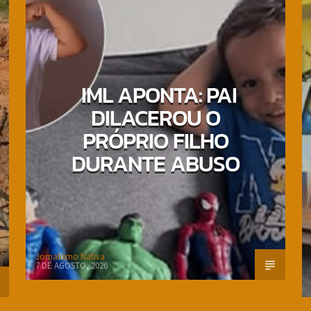
IML APONTA: PAI
DILACEROU O
PRÓPRIO FILHO
DURANTE ABUSO
Jornalismo Nativa
7 DE AGOSTO, 2026