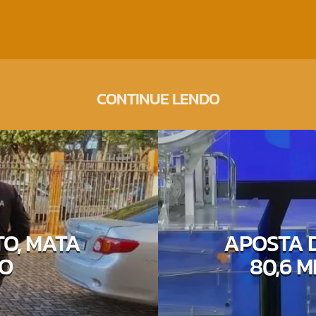
CONTINUE LENDO
O, MATA
APOSTA 
SO
80,6 