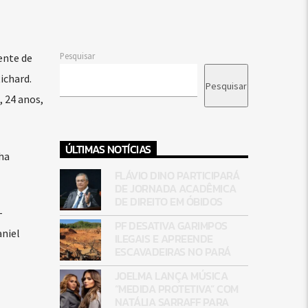
Pesquisar
ente de
ichard.
Pesquisar
 24 anos,
ÚLTIMAS NOTÍCIAS
ha
FLÁVIO DINO PARTICIPARÁ
DE JORNADA ACADÊMICA
DE DIREITO EM ÓBIDOS
-
PF DESATIVA GARIMPOS
aniel
ILEGAIS E APREENDE
ESCAVADEIRAS NO PARÁ
JOELMA LANÇA MÚSICA
“MEDIDA PROTETIVA” COM
NATÁLIA SARRAFF PARA