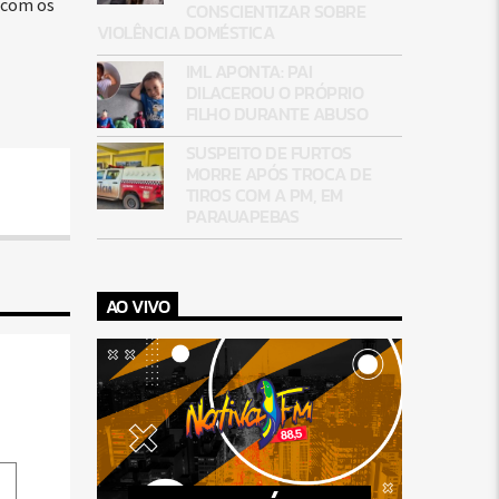
 com os
CONSCIENTIZAR SOBRE
VIOLÊNCIA DOMÉSTICA
IML APONTA: PAI
DILACEROU O PRÓPRIO
FILHO DURANTE ABUSO
SUSPEITO DE FURTOS
MORRE APÓS TROCA DE
TIROS COM A PM, EM
PARAUAPEBAS
AO VIVO