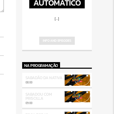
AUTOMÁTICO
[...]
INFO AND EPISODES
NA PROGRAMAÇÃO
SABADÃO DA NATIVA
08:00
SABADOU COM
PRISCILLA
09:00