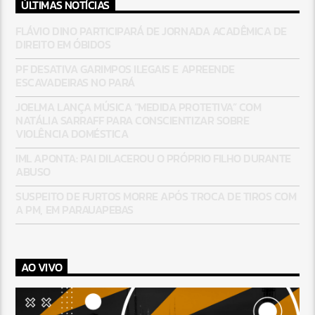
ÚLTIMAS NOTÍCIAS
FLÁVIO DINO PARTICIPARÁ DE JORNADA ACADÊMICA DE
DIREITO EM ÓBIDOS
PF DESATIVA GARIMPOS ILEGAIS E APREENDE
ESCAVADEIRAS NO PARÁ
JOELMA LANÇA MÚSICA “MEDIDA PROTETIVA” COM
NATÁLIA SARRAFF PARA CONSCIENTIZAR SOBRE
VIOLÊNCIA DOMÉSTICA
IML APONTA: PAI DILACEROU O PRÓPRIO FILHO DURANTE
ABUSO
SUSPEITO DE FURTOS MORRE APÓS TROCA DE TIROS COM
A PM, EM PARAUAPEBAS
AO VIVO