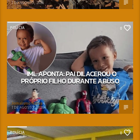
7 DE AGOSTO, 2026
POLÍCIA
0
IML APONTA: PAI DILACEROU O
PRÓPRIO FILHO DURANTE ABUSO
Jornalismo Nativa
7 DE AGOSTO, 2026
POLÍCIA
0