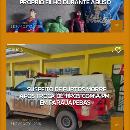
PRÓPRIO FILHO DURANTE ABUSO
Jornalismo Nativa
7 DE AGOSTO, 2026
POLÍCIA
0
SUSPEITO DE FURTOS MORRE
APÓS TROCA DE TIROS COM A PM,
EM PARAUAPEBAS
Jornalismo Nativa
6 DE AGOSTO, 2026