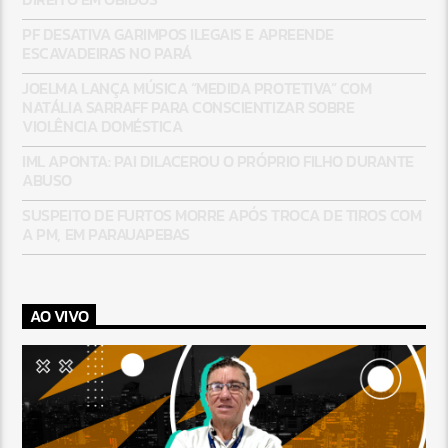
PF DESATIVA GARIMPOS ILEGAIS E APREENDE
ESCAVADEIRAS NO PARÁ
JOELMA LANÇA MÚSICA “MEDIDA PROTETIVA” COM
NATÁLIA SARRAFF PARA CONSCIENTIZAR SOBRE
VIOLÊNCIA DOMÉSTICA
IML APONTA: PAI DILACEROU O PRÓPRIO FILHO DURANTE
ABUSO
SUSPEITO DE FURTOS MORRE APÓS TROCA DE TIROS COM
A PM, EM PARAUAPEBAS
AO VIVO