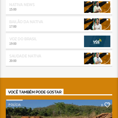
NATIVA NEWS
15:00
BAILÃO DA NATIVA
17:00
VOZ DO BRASIL
19:00
SAUDADE NATIVA
20:00
VOCÊ TAMBÉM PODE GOSTAR
POLÍCIA
0