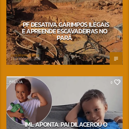
PF DESATIVA GARIMPOS ILEGAIS
E APREENDE ESCAVADEIRAS NO
PARÁ
Jornalismo Nativa
7 DE AGOSTO, 2026
POLÍCIA
0
IML APONTA: PAI DILACEROU O