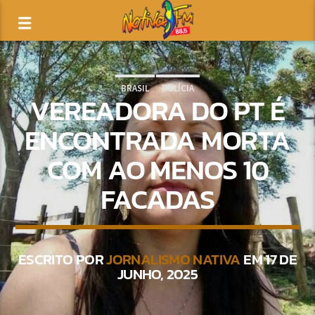
BRASIL
POLÍCIA
VEREADORA DO PT É
ENCONTRADA MORTA
COM AO MENOS 10
FACADAS
ESCRITO POR
JORNALISMO NATIVA
EM 17 DE
JUNHO, 2025