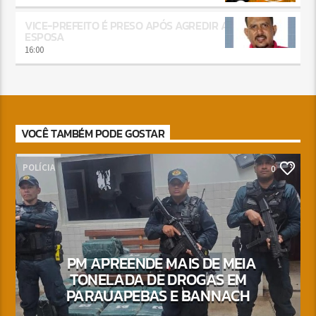
VICE-PREFEITO É PRESO APÓS AGREDIR A
ESPOSA
16:00
VOCÊ TAMBÉM PODE GOSTAR
POLÍCIA
0
PM APREENDE MAIS DE MEIA
TONELADA DE DROGAS EM
PARAUAPEBAS E BANNACH