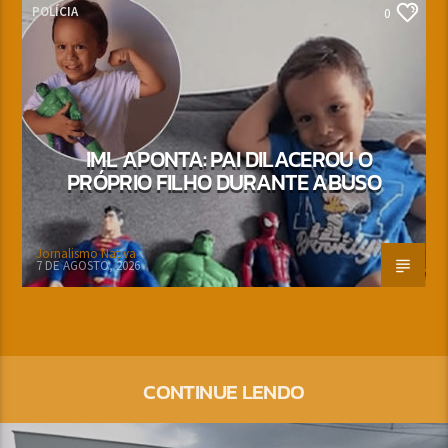
POLÍCIA
0
IML APONTA: PAI DILACEROU O
PRÓPRIO FILHO DURANTE ABUSO
Jornalismo Nativa
7 DE AGOSTO, 2026
CONTINUE LENDO