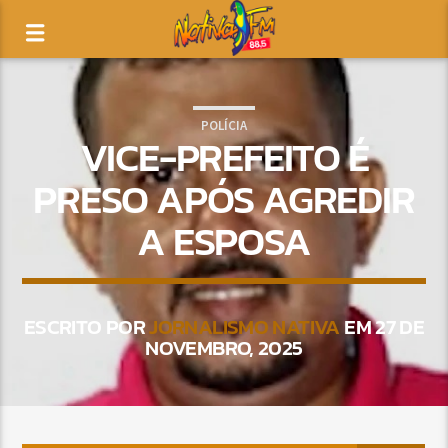
POLÍCIA
VICE-PREFEITO É
PRESO APÓS AGREDIR
A ESPOSA
ESCRITO POR
JORNALISMO NATIVA
EM 27 DE
NOVEMBRO, 2025