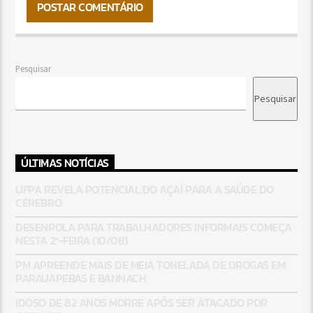
Pesquisar
Pesquisar
ÚLTIMAS NOTÍCIAS
UFPA REVELA POTENCIAL DO AÇAÍ PARA A SAÚDE DO
CÉREBRO
DESENROLA PARA TRABALHADORES INFORMAIS COMEÇA
NESTA 2ª-FEIRA (10/08)
PM APREENDE MAIS DE MEIA TONELADA DE DROGAS EM
PARAUAPEBAS E BANNACH
IDOSO DE 82 ANOS MORRE APÓS SER ATACADO POR