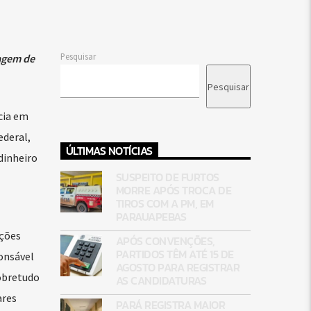
Pesquisar
vagem de
Pesquisar
cia em
ederal,
ÚLTIMAS NOTÍCIAS
dinheiro
SUSPEITO DE FURTOS
MORRE APÓS TROCA DE
TIROS COM A PM, EM
PARAUAPEBAS
ações
APÓS CONVENÇÕES,
PARTIDOS TÊM ATÉ 15 DE
onsável
AGOSTO PARA REGISTRAR
obretudo
AS CANDIDATURAS
ares
PARÁ REGISTRA MAIOR