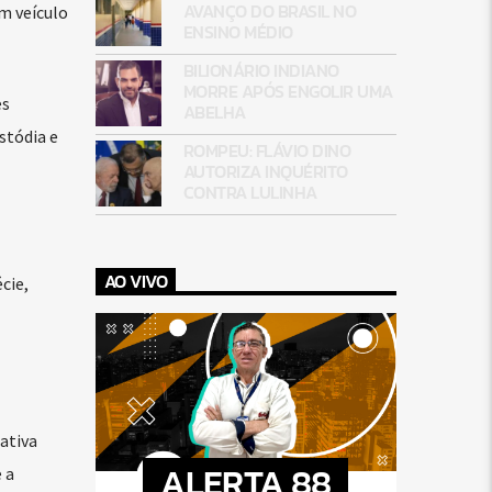
AVANÇO DO BRASIL NO
m veículo
ENSINO MÉDIO
BILIONÁRIO INDIANO
MORRE APÓS ENGOLIR UMA
es
ABELHA
stódia e
ROMPEU: FLÁVIO DINO
AUTORIZA INQUÉRITO
CONTRA LULINHA
AO VIVO
cie,
ativa
ALERTA 88
 a