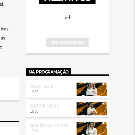
al,
[...]
icas,
 as
INFO AND EPISODES
o.
NA PROGRAMAÇÃO
PEGA LEVE
12:00
NATIVA NEWS
15:00
BAILÃO DA NATIVA
17:00