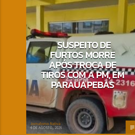
SUSPEITO DE
FURTOS MORRE
APÓS TROCA DE
TIROS COM A PM, EM
PARAUAPEBAS
Jornalismo Nativa
6 DE AGOSTO, 2026