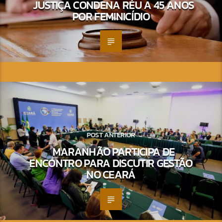
JUSTIÇA CONDENA RÉU A 45 ANOS
POR FEMINICÍDIO
POST ANTERIOR
MARANHÃO PARTICIPA DE
ENCONTRO PARA DISCUTIR GESTÃO
NO CEARÁ