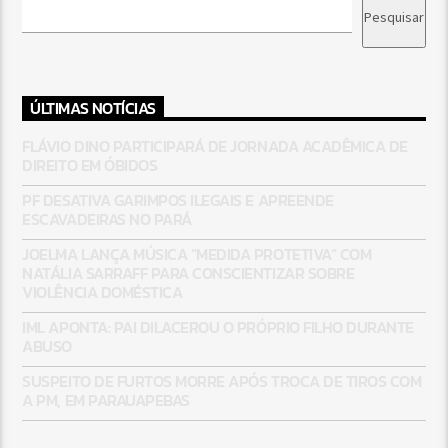
Pesquisar
ÚLTIMAS NOTÍCIAS
FLÁVIO DINO PARTICIPARÁ DE JORNADA ACADÊMICA DE
DIREITO EM ÓBIDOS
PF DESATIVA GARIMPOS ILEGAIS E APREENDE
ESCAVADEIRAS NO PARÁ
JOELMA LANÇA MÚSICA “MEDIDA PROTETIVA” COM
NATÁLIA SARRAFF PARA CONSCIENTIZAR SOBRE
VIOLÊNCIA DOMÉSTICA
IML APONTA: PAI DILACEROU O PRÓPRIO FILHO DURANTE
ABUSO
SUSPEITO DE FURTOS MORRE APÓS TROCA DE TIROS COM
A PM, EM PARAUAPEBAS