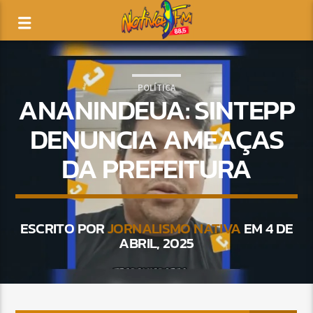
POLÍTICA
ANANINDEUA: SINTEPP
DENUNCIA AMEAÇAS
DA PREFEITURA
ESCRITO POR
JORNALISMO NATIVA
EM 4 DE
ABRIL, 2025