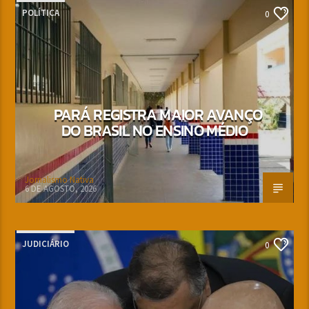
POLÍTICA
0
PARÁ REGISTRA MAIOR AVANÇO
DO BRASIL NO ENSINO MÉDIO
Jornalismo Nativa
6 DE AGOSTO, 2026
JUDICIÁRIO
0