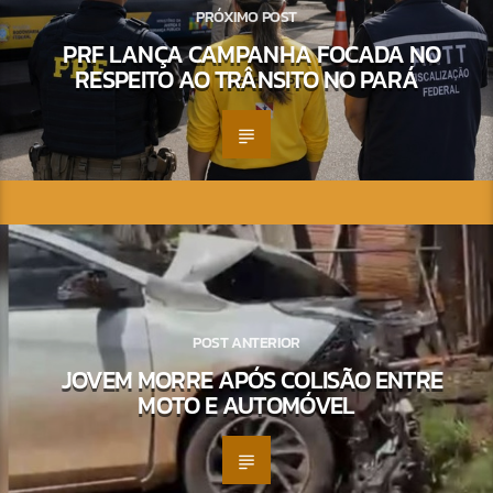
PRÓXIMO POST
PRF LANÇA CAMPANHA FOCADA NO
RESPEITO AO TRÂNSITO NO PARÁ
POST ANTERIOR
JOVEM MORRE APÓS COLISÃO ENTRE
MOTO E AUTOMÓVEL