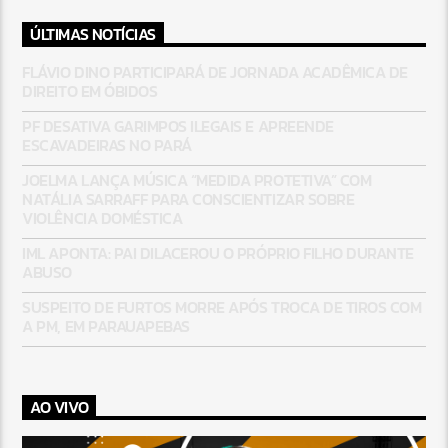
ÚLTIMAS NOTÍCIAS
FLÁVIO DINO PARTICIPARÁ DE JORNADA ACADÊMICA DE
DIREITO EM ÓBIDOS
PF DESATIVA GARIMPOS ILEGAIS E APREENDE
ESCAVADEIRAS NO PARÁ
JOELMA LANÇA MÚSICA “MEDIDA PROTETIVA” COM
NATÁLIA SARRAFF PARA CONSCIENTIZAR SOBRE
VIOLÊNCIA DOMÉSTICA
IML APONTA: PAI DILACEROU O PRÓPRIO FILHO DURANTE
ABUSO
SUSPEITO DE FURTOS MORRE APÓS TROCA DE TIROS COM
A PM, EM PARAUAPEBAS
AO VIVO