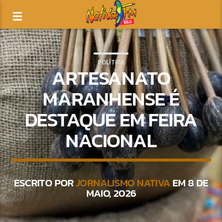
POLÍTICA
ARTESANATO
MARANHENSE É
DESTAQUE EM FEIRA
NACIONAL
ESCRITO POR
JORNALISMO NATIVA
EM 8 DE
MAIO, 2026