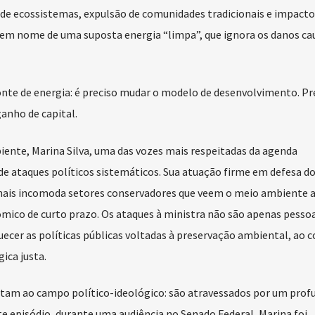
de ecossistemas, expulsão de comunidades tradicionais e impacto
o em nome de uma suposta energia “limpa”, que ignora os danos ca
onte de energia: é preciso mudar o modelo de desenvolvimento. P
ganho de capital.
iente, Marina Silva, uma das vozes mais respeitadas da agenda
de ataques políticos sistemáticos. Sua atuação firme em defesa d
ionais incomoda setores conservadores que veem o meio ambiente 
ico de curto prazo. Os ataques à ministra não são apenas pessoa
cer as políticas públicas voltadas à preservação ambiental, ao c
ica justa.
mitam ao campo político-ideológico: são atravessados por um prof
 episódio, durante uma audiência no Senado Federal, Marina foi