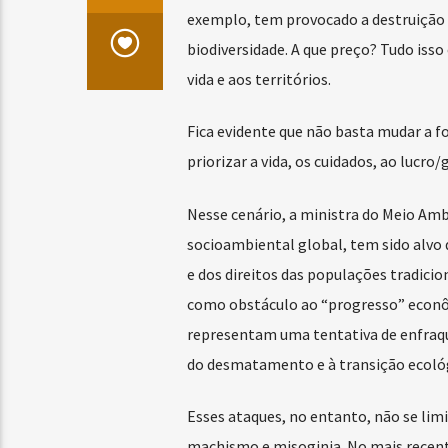
exemplo, tem provocado a destruição 
biodiversidade. A que preço? Tudo iss
vida e aos territórios.
Fica evidente que não basta mudar a f
priorizar a vida, os cuidados, ao lucro/
Nesse cenário, a ministra do Meio Amb
socioambiental global, tem sido alvo 
e dos direitos das populações tradic
como obstáculo ao “progresso” econôm
representam uma tentativa de enfraque
do desmatamento e à transição ecológ
Esses ataques, no entanto, não se li
machismo e misoginia. No mais recente