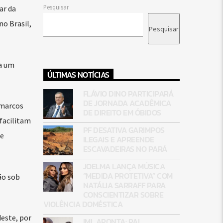
Pesquisar
ar da
no Brasil,
Pesquisar
a um
ÚLTIMAS NOTÍCIAS
FLÁVIO DINO PARTICIPARÁ
DE JORNADA ACADÊMICA
 marcos
DE DIREITO EM ÓBIDOS
facilitam
PF DESATIVA GARIMPOS
 e
ILEGAIS E APREENDE
ESCAVADEIRAS NO PARÁ
JOELMA LANÇA MÚSICA
“MEDIDA PROTETIVA” COM
ão sob
NATÁLIA SARRAFF PARA
CONSCIENTIZAR SOBRE
VIOLÊNCIA DOMÉSTICA
este, por
IML APONTA: PAI