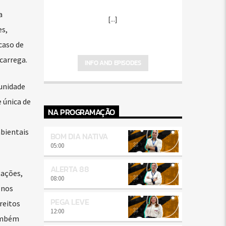
a
[...]
es,
caso de
carrega.
INFO AND EPISODES
unidade
 única de
NA PROGRAMAÇÃO
bientais
BOM DIA NATIVA
05:00
ALERTA 88
tações,
08:00
 nos
PEGA LEVE
reitos
12:00
também