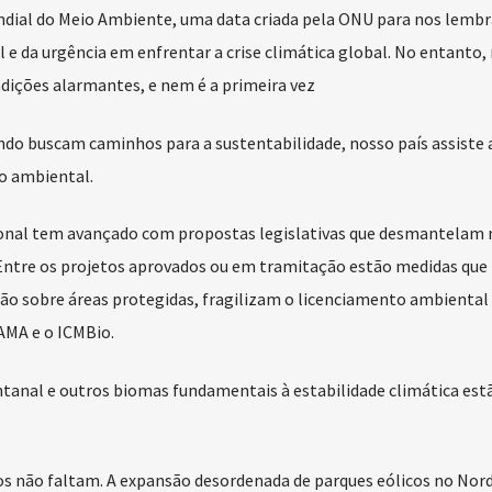
undial do Meio Ambiente, uma data criada pela ONU para nos lembr
e da urgência em enfrentar a crise climática global. No entanto, 
adições alarmantes, e nem é a primeira vez
do buscam caminhos para a sustentabilidade, nosso país assiste 
o ambiental.
onal tem avançado com propostas legislativas que desmantelam
ntre os projetos aprovados ou em tramitação estão medidas que 
ão sobre áreas protegidas, fragilizam o licenciamento ambiental
AMA e o ICMBio.
ntanal e outros biomas fundamentais à estabilidade climática est
s não faltam. A expansão desordenada de parques eólicos no Nord