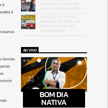
DILACEROU O PRÓPRIO
s à
FILHO DURANTE ABUSO
usados à
SUSPEITO DE FURTOS
MORRE APÓS TROCA DE
TIROS COM A PM, EM
PARAUAPEBAS
recisamos
AO VIVO
os biomas
apenas
is:
ontrole
BOM DIA
NATIVA
undo