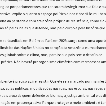
angida por parlamentares que tentaram deslegitimar sua fala e su
ntável expõe o quanto o espaço político ainda é hostil às mulher
as da periferia e com trajetória própria de resistência, como é o 
o só pelas ideias que defende, mas pelo corpo e pela história que 
que será sediada em Belém do Pará em 2025, surge como uma oport
 climático das Nações Unidas no coração da Amazônia é uma chance
es globais sobre o clima, mas, para isso, o país tem o desafio de
e prática. Não haverá protagonismo climático com retrocessos am
iente é preciso agir e resistir. Que ele seja marcado por manifes
a, aulas públicas, mobilizações nas ruas, nas escolas, nas redes e
o país a voz de quem defende os biomas, a justiça ambiental e os di
ignação em presença ativa. Porque proteger o meio ambiente é 