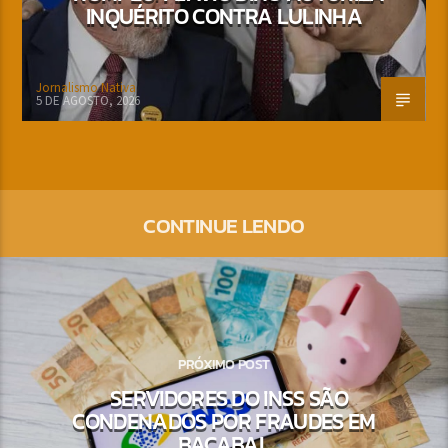
INQUÉRITO CONTRA LULINHA
Jornalismo Nativa
5 DE AGOSTO, 2026
CONTINUE LENDO
PRÓXIMO POST
SERVIDORES DO INSS SÃO
CONDENADOS POR FRAUDES EM
BACABAL