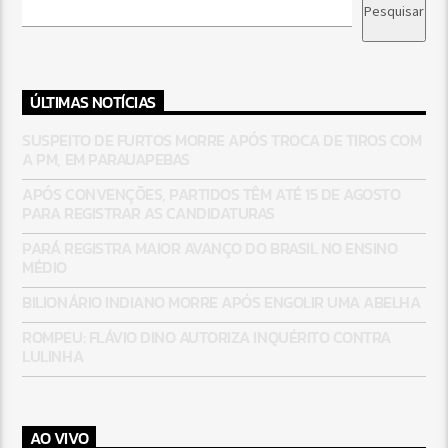
Pesquisar
ÚLTIMAS NOTÍCIAS
SUSPEITO DE FURTOS MORRE APÓS TROCA DE TIROS COM
A PM, EM PARAUAPEBAS
APÓS CONVENÇÕES, PARTIDOS TÊM ATÉ 15 DE AGOSTO
PARA REGISTRAR AS CANDIDATURAS
PARÁ REGISTRA MAIOR AVANÇO DO BRASIL NO ENSINO
MÉDIO
BILIONÁRIO INDIANO MORRE APÓS ENGOLIR UMA ABELHA
ROMPEU: FLÁVIO DINO AUTORIZA INQUÉRITO CONTRA
LULINHA
AO VIVO