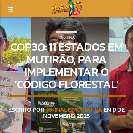
POLÍTICA
COP30: 11 ESTADOS EM
MUTIRÃO, PARA
IMPLEMENTAR O
‘CÓDIGO FLORESTAL’
ESCRITO POR
JORNALISMO NATIVA
EM 9 DE
NOVEMBRO, 2025