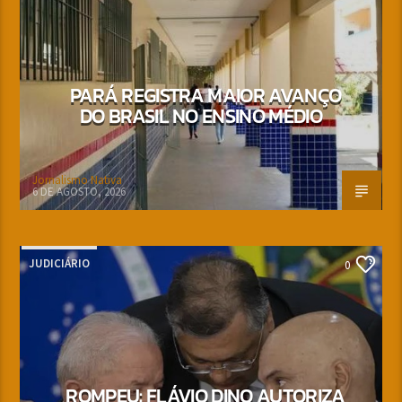
PARÁ REGISTRA MAIOR AVANÇO
DO BRASIL NO ENSINO MÉDIO
Jornalismo Nativa
6 DE AGOSTO, 2026
JUDICIÁRIO
0
ROMPEU: FLÁVIO DINO AUTORIZA