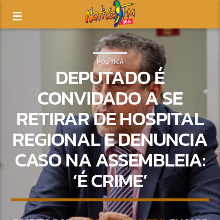
POLÍTICA
DEPUTADO É
CONVIDADO A SE
RETIRAR DE HOSPITAL
REGIONAL E DENUNCIA
CASO NA ASSEMBLEIA:
‘É CRIME’