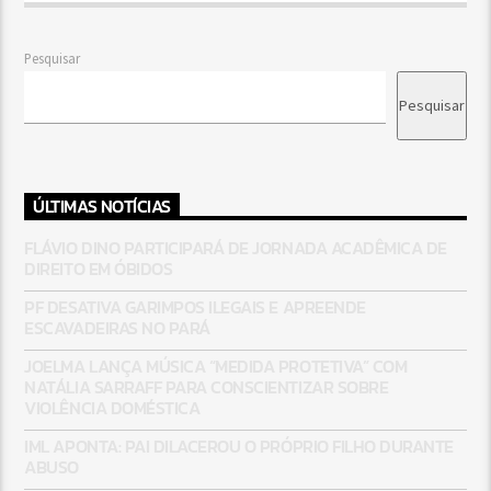
Pesquisar
Pesquisar
ÚLTIMAS NOTÍCIAS
FLÁVIO DINO PARTICIPARÁ DE JORNADA ACADÊMICA DE
DIREITO EM ÓBIDOS
PF DESATIVA GARIMPOS ILEGAIS E APREENDE
ESCAVADEIRAS NO PARÁ
JOELMA LANÇA MÚSICA “MEDIDA PROTETIVA” COM
NATÁLIA SARRAFF PARA CONSCIENTIZAR SOBRE
VIOLÊNCIA DOMÉSTICA
IML APONTA: PAI DILACEROU O PRÓPRIO FILHO DURANTE
ABUSO