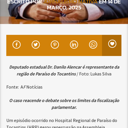
ESCRITO POR
JORNALISMO NATIVA
EM 14 DE
MARÇO, 2025
Deputado estadual Dr. Danilo Alencar é representante da
região de Paraíso do Tocantins
/ Foto: Lukas Silva
Fonte: A
F
Notícias
O caso reacende o debate sobre os limites da fiscalização
parlamentar.
Um episódio ocorrido no Hospital Regional de Paraíso do
Tocantins (HRP) gerou repercussão na Assembleia