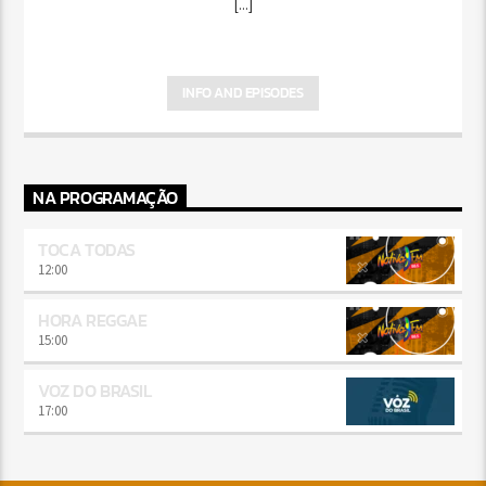
[...]
INFO AND EPISODES
NA PROGRAMAÇÃO
TOCA TODAS
12:00
HORA REGGAE
15:00
VOZ DO BRASIL
17:00