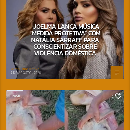
JOELMA LANÇA MÚSICA
“MEDIDA PROTETIVA” COM
NATÁLIA SARRAFF PARA
CONSCIENTIZAR SOBRE
VIOLÊNCIA DOMÉSTICA
Jornalismo Nativa
7 DE AGOSTO, 2026
BRASIL
0