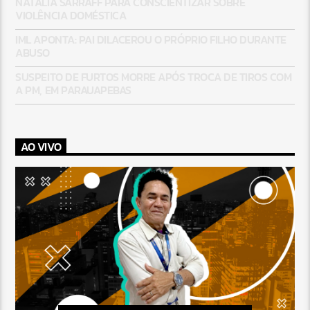
NATÁLIA SARRAFF PARA CONSCIENTIZAR SOBRE
VIOLÊNCIA DOMÉSTICA
IML APONTA: PAI DILACEROU O PRÓPRIO FILHO DURANTE
ABUSO
SUSPEITO DE FURTOS MORRE APÓS TROCA DE TIROS COM
A PM, EM PARAUAPEBAS
AO VIVO