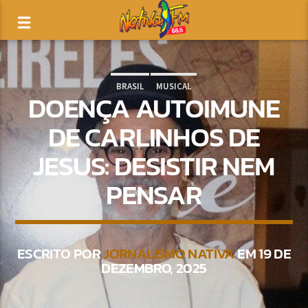
BRASIL
MUSICAL
DOENÇA AUTOIMUNE
DE CARLINHOS DE
JESUS: DESISTIR NEM
PENSAR
ESCRITO POR
JORNALISMO NATIVA
EM 19 DE
DEZEMBRO, 2025