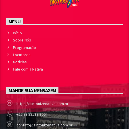
MENU
Início
Sobre Nós
Programação
Locutores
Notícias
Fale com a Nativa
MANDE SUA MENSAGEM
https://sintonizenativa.com.br
+55 99 99189-8004
contato@sintonizenativa.com.br