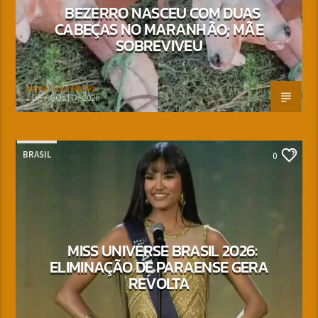
BEZERRO NASCEU COM DUAS
CABEÇAS NO MARANHÃO; MÃE
SOBREVIVEU
Jornalismo Nativa
1 DE AGOSTO, 2026
BRASIL
0
MISS UNIVERSE BRASIL 2026:
ELIMINAÇÃO DE PARAENSE GERA
REVOLTA