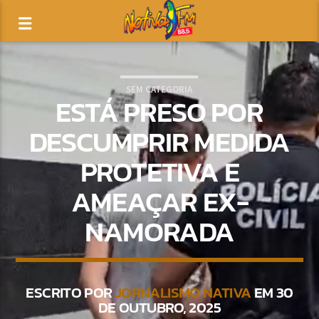
SEM CATEGORIA
ESTÁ PRESO POR
DESCUMPRIR MEDIDA
PROTETIVA E
AMEAÇAR EX-
NAMORADA
ESCRITO POR
JORNALISMO NATIVA
EM 30
DE OUTUBRO, 2025