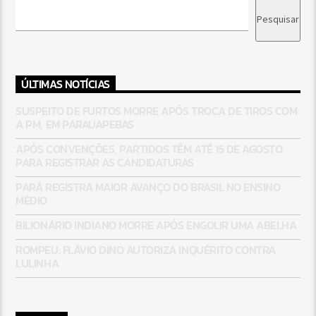
Pesquisar
ÚLTIMAS NOTÍCIAS
SUSPEITO DE FURTOS MORRE APÓS TROCA DE TIROS COM
A PM, EM PARAUAPEBAS
APÓS CONVENÇÕES, PARTIDOS TÊM ATÉ 15 DE AGOSTO
PARA REGISTRAR AS CANDIDATURAS
PARÁ REGISTRA MAIOR AVANÇO DO BRASIL NO ENSINO
MÉDIO
BILIONÁRIO INDIANO MORRE APÓS ENGOLIR UMA ABELHA
ROMPEU: FLÁVIO DINO AUTORIZA INQUÉRITO CONTRA
LULINHA