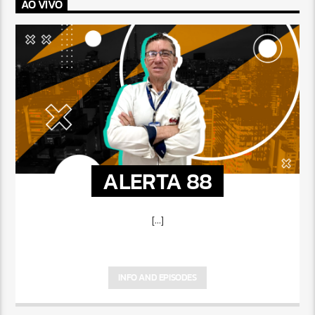
AO VIVO
ALERTA 88
[...]
INFO AND EPISODES