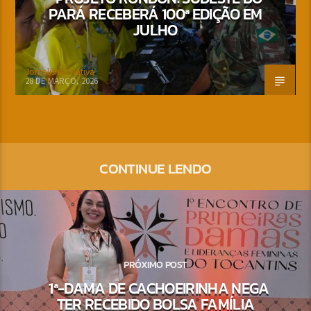
PARÁ RECEBERÁ 100ª EDIÇÃO EM
JULHO
Jornalismo Nativa
28 DE MARÇO, 2026
CONTINUE LENDO
PRÓXIMO POST
1ª-DAMA DE CACHOEIRINHA NEGA
TER RECEBIDO BOLSA FAMÍLIA