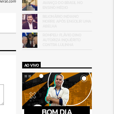
iberal.com
AVANÇO DO BRASIL NO
ENSINO MÉDIO
BILIONÁRIO INDIANO
MORRE APÓS ENGOLIR UMA
ABELHA
ROMPEU: FLÁVIO DINO
AUTORIZA INQUÉRITO
CONTRA LULINHA
AO VIVO
BOM DIA