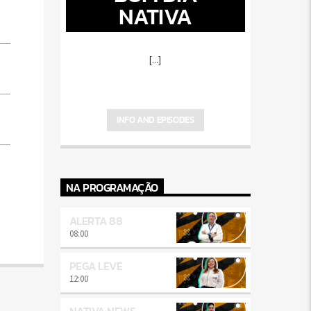
NATIVA
[...]
INFO AND EPISODES
NA PROGRAMAÇÃO
ALERTA 88
08:00
PEGA LEVE
12:00
NATIVA NEWS