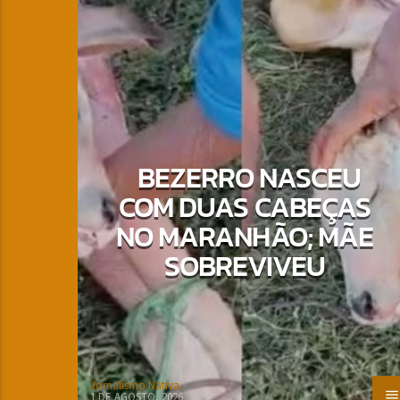
BEZERRO NASCEU
COM DUAS CABEÇAS
NO MARANHÃO; MÃE
SOBREVIVEU
Jornalismo Nativa
1 DE AGOSTO, 2026