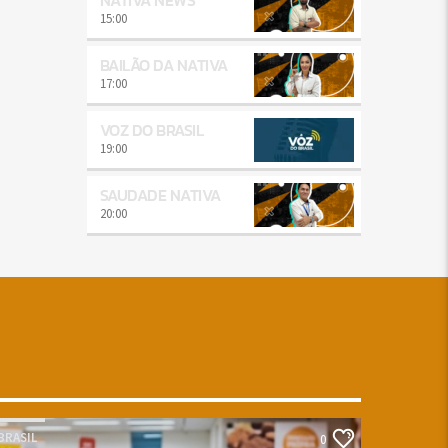
15:00
BAILÃO DA NATIVA
17:00
VOZ DO BRASIL
19:00
SAUDADE NATIVA
20:00
BRASIL
0