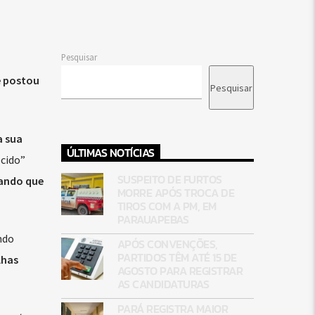
Pesquisar
e postou
Pesquisar
a sua
ÚLTIMAS NOTÍCIAS
ecido”
SUSPEITO DE FURTOS
ando que
MORRE APÓS TROCA DE
TIROS COM A PM, EM
PARAUAPEBAS
ndo
APÓS CONVENÇÕES,
PARTIDOS TÊM ATÉ 15 DE
lhas
AGOSTO PARA REGISTRAR
AS CANDIDATURAS
PARÁ REGISTRA MAIOR