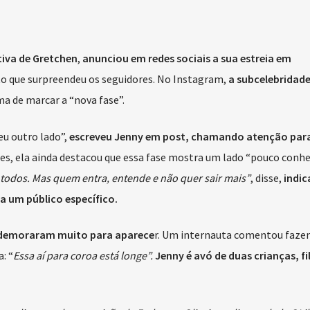
tiva de Gretchen
,
anunciou em redes sociais a sua estreia em
ato que surpreendeu os seguidores. No Instagram,
a subcelebridad
 de marcar a “nova fase”.
u outro lado”,
escreveu Jenny em post, chamando atenção par
ies, ela ainda destacou que essa fase mostra um lado “pouco conh
todos. Mas quem entra, entende e não quer sair mais”
, disse,
indic
a um público específico.
 demoraram muito para aparece
r. Um internauta comentou faze
: “
Essa aí para coroa está longe”.
Jenny é avó de duas crianças, fi