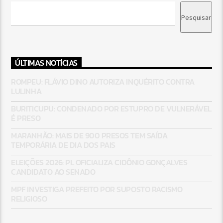
Pesquisar
ÚLTIMAS NOTÍCIAS
ROMPEU: FLÁVIO DINO AUTORIZA INQUÉRITO CONTRA
LULINHA
BURITICUPU: CONDENADO POR ESTUPRO DE VULNERÁVEL
É PRESO
MARANHÃO: MAIS DE 900 PRESOS TEM SAÍDA
TEMPORÁRIA DE DIA DOS PAIS
ELEIÇÕES 2026: PL OFICIALIZA CIDÔNIO GONÇALVES
CANDIDATO AO SENADO
MPF INVESTIGA PREFEITO POR SUPOSTO RACISMO
RELIGIOSO