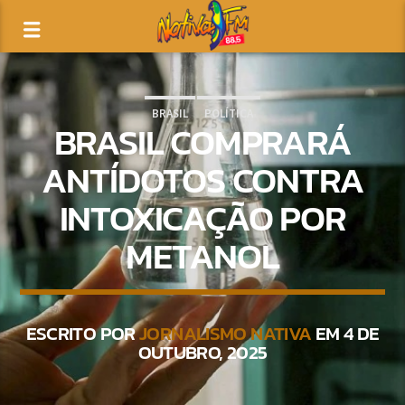
BRASIL
POLÍTICA
BRASIL COMPRARÁ
ANTÍDOTOS CONTRA
INTOXICAÇÃO POR
METANOL
ESCRITO POR
JORNALISMO NATIVA
EM 4 DE
OUTUBRO, 2025