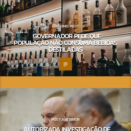
PRÓXIMO POST
GOVERNADOR PEDE QUE
POPULAÇÃO NÃO CONSUMA BEBIDAS
DESTILADAS
POST ANTERIOR
AUTORIZADA INVESTIGAÇÃO DE