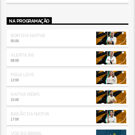
NA PROGRAMAÇÃO
BOM DIA NATIVA
05:00
ALERTA 88
08:00
PEGA LEVE
12:00
NATIVA NEWS
15:00
BAILÃO DA NATIVA
17:00
VOZ DO BRASIL