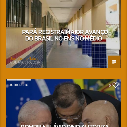
PARÁ REGISTRA MAIOR AVANÇO
DO BRASIL NO ENSINO MÉDIO
Jornalismo Nativa
6 DE AGOSTO, 2026
JUDICIÁRIO
0
ROMPEU: FLÁVIO DINO AUTORIZA