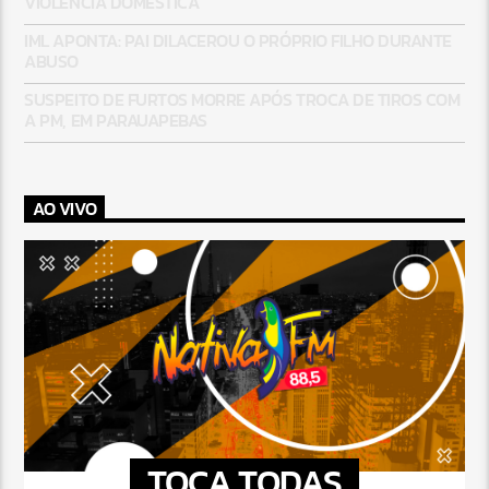
VIOLÊNCIA DOMÉSTICA
IML APONTA: PAI DILACEROU O PRÓPRIO FILHO DURANTE
ABUSO
SUSPEITO DE FURTOS MORRE APÓS TROCA DE TIROS COM
A PM, EM PARAUAPEBAS
AO VIVO
TOCA TODAS