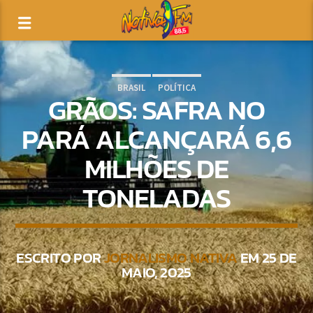
BRASIL
POLÍTICA
GRÃOS: SAFRA NO
PARÁ ALCANÇARÁ 6,6
MILHÕES DE
TONELADAS
ESCRITO POR
JORNALISMO NATIVA
EM 25 DE
MAIO, 2025