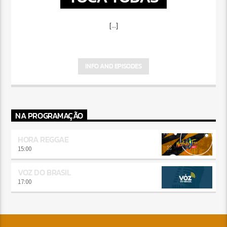
[...]
INFO AND EPISODES
NA PROGRAMAÇÃO
HORA REGGAE
15:00
VOZ DO BRASIL
17:00