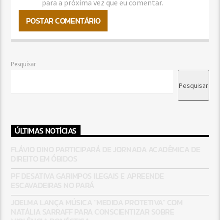
para a próxima vez que eu comentar.
Pesquisar
Pesquisar
ÚLTIMAS NOTÍCIAS
FLÁVIO DINO PARTICIPARÁ DE JORNADA ACADÊMICA DE
DIREITO EM ÓBIDOS
PF DESATIVA GARIMPOS ILEGAIS E APREENDE
ESCAVADEIRAS NO PARÁ
JOELMA LANÇA MÚSICA “MEDIDA PROTETIVA” COM
NATÁLIA SARRAFF PARA CONSCIENTIZAR SOBRE