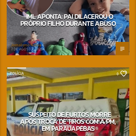
IML APONTA: PAI DILACEROU O
PRÓPRIO FILHO DURANTE ABUSO
Jornalismo Nativa
7 DE AGOSTO, 2026
POLÍCIA
0
SUSPEITO DE FURTOS MORRE
APÓS TROCA DE TIROS COM A PM,
EM PARAUAPEBAS