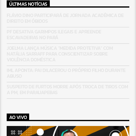
ÚLTIMAS NOTÍCIAS
FLÁVIO DINO PARTICIPARÁ DE JORNADA ACADÊMICA DE
DIREITO EM ÓBIDOS
PF DESATIVA GARIMPOS ILEGAIS E APREENDE
ESCAVADEIRAS NO PARÁ
JOELMA LANÇA MÚSICA “MEDIDA PROTETIVA” COM
NATÁLIA SARRAFF PARA CONSCIENTIZAR SOBRE
VIOLÊNCIA DOMÉSTICA
IML APONTA: PAI DILACEROU O PRÓPRIO FILHO DURANTE
ABUSO
SUSPEITO DE FURTOS MORRE APÓS TROCA DE TIROS COM
A PM, EM PARAUAPEBAS
AO VIVO