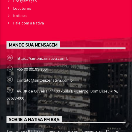
Programação
Locutores
Notícias
Fale com a Nativa
MANDE SUA MENSAGEM
https://sintonizenativa.com.br
+55 99 99189-8004
contato@sintonizenativa.com.br
Av. JK de Oliveira, nº 400 - Sala B - Centro, Dom Eliseu - PA,
68633-000
SOBRE A NATIVA FM 88,5
Somos uma Rádio que sempre coloca você ouvinte, em 1º lugar!