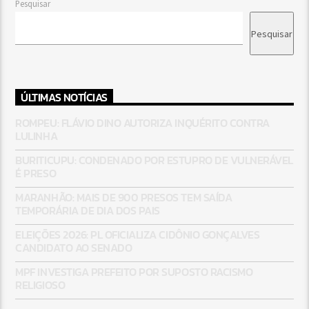
Pesquisar
Pesquisar
ÚLTIMAS NOTÍCIAS
ROMPEU: FLÁVIO DINO AUTORIZA INQUÉRITO CONTRA
LULINHA
BURITICUPU: CONDENADO POR ESTUPRO DE VULNERÁVEL
É PRESO
MARANHÃO: MAIS DE 900 PRESOS TEM SAÍDA
TEMPORÁRIA DE DIA DOS PAIS
ELEIÇÕES 2026: PL OFICIALIZA CIDÔNIO GONÇALVES
CANDIDATO AO SENADO
MPF INVESTIGA PREFEITO POR SUPOSTO RACISMO
RELIGIOSO