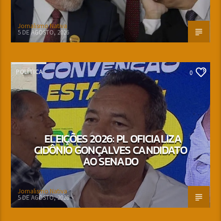
Jornalismo Nativa
5 DE AGOSTO, 2026
POLÍTICA
0
ELEIÇÕES 2026: PL OFICIALIZA
CIDÔNIO GONÇALVES CANDIDATO
AO SENADO
Jornalismo Nativa
5 DE AGOSTO, 2026