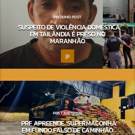
PRÓXIMO POST
SUSPEITO DE VIOLÊNCIA DOMÉSTICA
EM TAILÂNDIA É PRESO NO
MARANHÃO
POST ANTERIOR
PRF APREENDE ‘SUPERMACONHA’
EM FUNDO FALSO DE CAMINHÃO