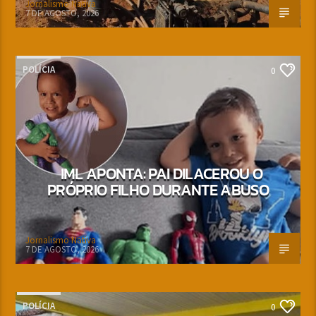
Jornalismo Nativa
7 DE AGOSTO, 2026
POLÍCIA
0
IML APONTA: PAI DILACEROU O
PRÓPRIO FILHO DURANTE ABUSO
Jornalismo Nativa
7 DE AGOSTO, 2026
POLÍCIA
0