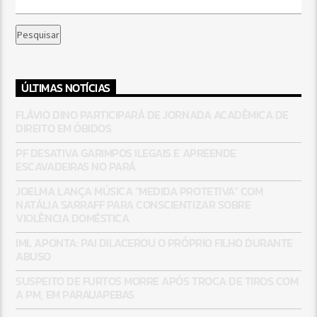
Pesquisar
ÚLTIMAS NOTÍCIAS
FLÁVIO DINO PARTICIPARÁ DE JORNADA ACADÊMICA DE
DIREITO EM ÓBIDOS
PF DESATIVA GARIMPOS ILEGAIS E APREENDE
ESCAVADEIRAS NO PARÁ
JOELMA LANÇA MÚSICA “MEDIDA PROTETIVA” COM
NATÁLIA SARRAFF PARA CONSCIENTIZAR SOBRE
VIOLÊNCIA DOMÉSTICA
IML APONTA: PAI DILACEROU O PRÓPRIO FILHO DURANTE
ABUSO
SUSPEITO DE FURTOS MORRE APÓS TROCA DE TIROS COM
A PM, EM PARAUAPEBAS