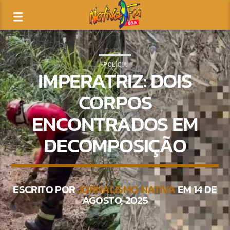
POLÍCIA
IMPERATRIZ: DOIS
CORPOS
ENCONTRADOS EM
DECOMPOSIÇÃO
ESCRITO POR
JORNALISMO NATIVA
EM 14 DE
AGOSTO, 2025