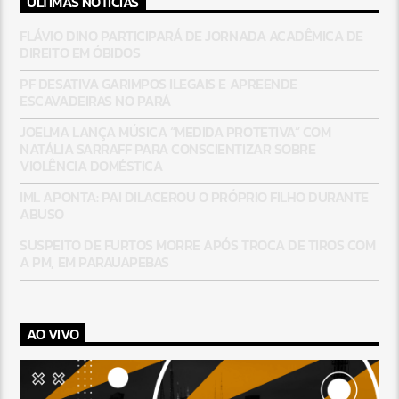
ÚLTIMAS NOTÍCIAS
FLÁVIO DINO PARTICIPARÁ DE JORNADA ACADÊMICA DE
DIREITO EM ÓBIDOS
PF DESATIVA GARIMPOS ILEGAIS E APREENDE
ESCAVADEIRAS NO PARÁ
JOELMA LANÇA MÚSICA “MEDIDA PROTETIVA” COM
NATÁLIA SARRAFF PARA CONSCIENTIZAR SOBRE
VIOLÊNCIA DOMÉSTICA
IML APONTA: PAI DILACEROU O PRÓPRIO FILHO DURANTE
ABUSO
SUSPEITO DE FURTOS MORRE APÓS TROCA DE TIROS COM
A PM, EM PARAUAPEBAS
AO VIVO