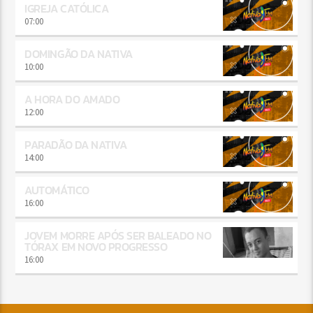
IGREJA CATÓLICA
07:00
DOMINGÃO DA NATIVA
10:00
A HORA DO AMADO
12:00
PARADÃO DA NATIVA
14:00
AUTOMÁTICO
16:00
JOVEM MORRE APÓS SER BALEADO NO
TÓRAX EM NOVO PROGRESSO
16:00