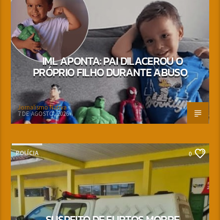
IML APONTA: PAI DILACEROU O
PRÓPRIO FILHO DURANTE ABUSO
Jornalismo Nativa
7 DE AGOSTO, 2026
POLÍCIA
0
SUSPEITO DE FURTOS MORRE