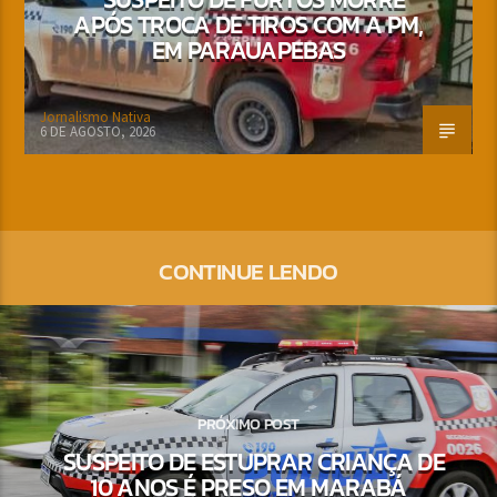
APÓS TROCA DE TIROS COM A PM,
EM PARAUAPEBAS
Jornalismo Nativa
6 DE AGOSTO, 2026
CONTINUE LENDO
PRÓXIMO POST
SUSPEITO DE ESTUPRAR CRIANÇA DE
10 ANOS É PRESO EM MARABÁ