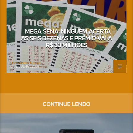
MEGA SENA: NINGUÉM ACERTA
AS SEIS DEZENAS E PRÊMIO VAI A
R$ 33 MILHÕES
Jornalismo Nativa
3 DE JULHO, 2026
CONTINUE LENDO