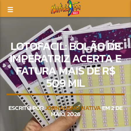
LOTERIA
LOTOFACIL: BOLÃO DE
IMPERATRIZ ACERTA E
FATURA MAIS DE R$
509 MIL
ESCRITO POR
JORNALISMO NATIVA
EM 2 DE
MAIO, 2026