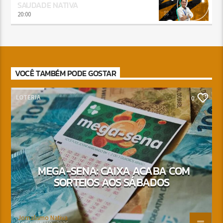
SAUDADE NATIVA
20:00
VOCÊ TAMBÉM PODE GOSTAR
LOTERIA
0
MEGA-SENA: CAIXA ACABA COM
SORTEIOS AOS SÁBADOS
Jornalismo Nativa