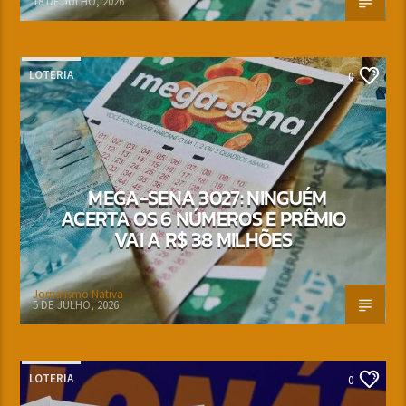
18 DE JULHO, 2026
LOTERIA
0
MEGA-SENA 3027: NINGUÉM
ACERTA OS 6 NÚMEROS E PRÊMIO
VAI A R$ 38 MILHÕES
Jornalismo Nativa
5 DE JULHO, 2026
LOTERIA
0