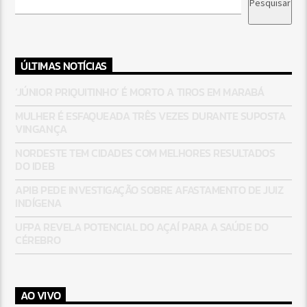
Pesquisar
ÚLTIMAS NOTÍCIAS
‘JÚNIOR PRIQUITINHO’ É MORTO A TIROS EM MARABÁ
MULHER É ESFAQUEADA TRÊS VEZES DURANTE SUPOSTA
VINGANÇA
NORDESTE TEM CIDADES COM MELHORES RESULTADOS
DO IDEB
APIB PEDE INVESTIGAÇÃO SOBRE AFASTAMENTO DE JUIZ
INDÍGENA
UFPA REVELA POTENCIAL DO AÇAÍ PARA A SAÚDE DO
CÉREBRO
AO VIVO