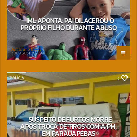
IML APONTA: PAI DILACEROU O
PRÓPRIO FILHO DURANTE ABUSO
Jornalismo Nativa
7 DE AGOSTO, 2026
POLÍCIA
0
SUSPEITO DE FURTOS MORRE
APÓS TROCA DE TIROS COM A PM,
EM PARAUAPEBAS