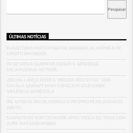
Pesquisar
ÚLTIMAS NOTÍCIAS
FLÁVIO DINO PARTICIPARÁ DE JORNADA ACADÊMICA DE
DIREITO EM ÓBIDOS
PF DESATIVA GARIMPOS ILEGAIS E APREENDE
ESCAVADEIRAS NO PARÁ
JOELMA LANÇA MÚSICA “MEDIDA PROTETIVA” COM
NATÁLIA SARRAFF PARA CONSCIENTIZAR SOBRE
VIOLÊNCIA DOMÉSTICA
IML APONTA: PAI DILACEROU O PRÓPRIO FILHO DURANTE
ABUSO
SUSPEITO DE FURTOS MORRE APÓS TROCA DE TIROS COM
A PM, EM PARAUAPEBAS