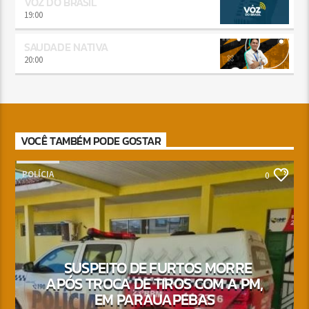
VOZ DO BRASIL
19:00
SAUDADE NATIVA
20:00
VOCÊ TAMBÉM PODE GOSTAR
POLÍCIA
0
SUSPEITO DE FURTOS MORRE
APÓS TROCA DE TIROS COM A PM,
EM PARAUAPEBAS