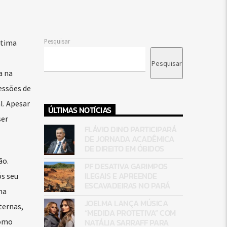
Pesquisar
ltima
Pesquisar
a na
essões de
l. Apesar
ÚLTIMAS NOTÍCIAS
ser
FLÁVIO DINO PARTICIPARÁ
DE JORNADA ACADÊMICA
DE DIREITO EM ÓBIDOS
ão.
PF DESATIVA GARIMPOS
ILEGAIS E APREENDE
ós seu
ESCAVADEIRAS NO PARÁ
na
JOELMA LANÇA MÚSICA
ternas,
“MEDIDA PROTETIVA” COM
NATÁLIA SARRAFF PARA
como