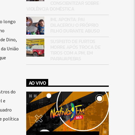
CONSCIENTIZAR SOBRE
VIOLÊNCIA DOMÉSTICA
IML APONTA: PAI
ao longo
DILACEROU O PRÓPRIO
FILHO DURANTE ABUSO
rno
de Dino,
SUSPEITO DE FURTOS
MORRE APÓS TROCA DE
 da União
TIROS COM A PM, EM
que
PARAUAPEBAS
AO VIVO
stros do
l e
quadro
e política