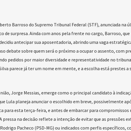
oberto Barroso do Supremo Tribunal Federal (STF), anunciada na ú
co de surpresa. Ainda com anos pela frente no cargo, Barroso, que
ecidiu antecipar sua aposentadoria, abrindo uma vaga estratégic
nso debate sobre quem será o próximo a ocupar o assento, com pr
indo pedidos por maior diversidade e representatividade no tribuna
a Silva parece já ter um nome em mente, e a escolha está prestes a 
nião, Jorge Messias, emerge como o principal candidato à indicaç
ue Lula planeja anunciar o escolhido em breve, possivelmente ap
sta para esta terça-feira, e antes de embarcar para compromissos 
. A pressa na decisão reflete a intenção de evitar que as pressões ex
odrigo Pacheco (PSD-MG) ou indicados com perfis específicos, 