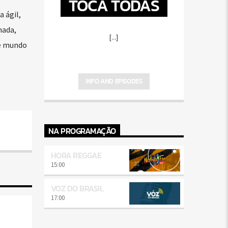
TOCA TODAS
 ágil,
mada,
[...]
de mundo
INFO AND EPISODES
NA PROGRAMAÇÃO
HORA REGGAE
15:00
VOZ DO BRASIL
17:00