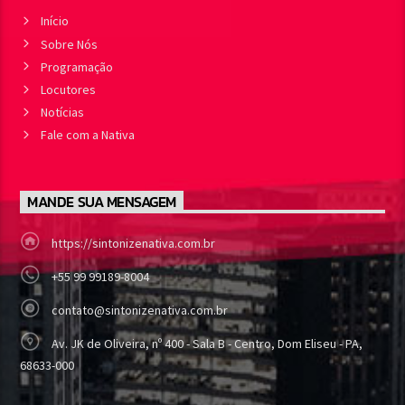
Início
Sobre Nós
Programação
Locutores
Notícias
Fale com a Nativa
MANDE SUA MENSAGEM
https://sintonizenativa.com.br
+55 99 99189-8004
contato@sintonizenativa.com.br
Av. JK de Oliveira, nº 400 - Sala B - Centro, Dom Eliseu - PA,
68633-000