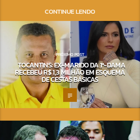
CONTINUE LENDO
PRÓXIMO POST
TOCANTINS: EX-MARIDO DA 1ª-DAMA
RECEBEU R$ 1,3 MILHÃO EM ESQUEMA
DE CESTAS BÁSICAS