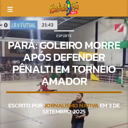
ESPORTE
PARÁ: GOLEIRO MORRE
APÓS DEFENDER
PÊNALTI EM TORNEIO
AMADOR
ESCRITO POR
JORNALISMO NATIVA
EM 3 DE
SETEMBRO, 2025