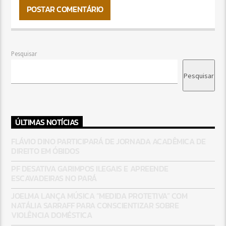
Pesquisar
Pesquisar
ÚLTIMAS NOTÍCIAS
FLÁVIO DINO PARTICIPARÁ DE JORNADA ACADÊMICA DE
DIREITO EM ÓBIDOS
PF DESATIVA GARIMPOS ILEGAIS E APREENDE
ESCAVADEIRAS NO PARÁ
JOELMA LANÇA MÚSICA “MEDIDA PROTETIVA” COM
NATÁLIA SARRAFF PARA CONSCIENTIZAR SOBRE
VIOLÊNCIA DOMÉSTICA