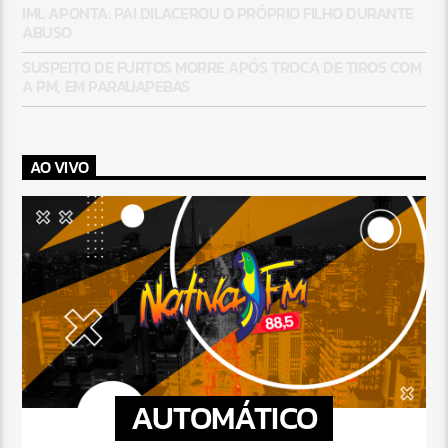
IML APONTA: PAI DILACEROU O PRÓPRIO FILHO DURANTE
ABUSO
SUSPEITO DE FURTOS MORRE APÓS TROCA DE TIROS COM
A PM, EM PARAUAPEBAS
AO VIVO
AUTOMÁTICO