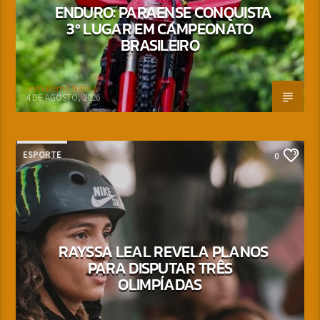
ENDURO: PARAENSE CONQUISTA
3º LUGAR EM CAMPEONATO
BRASILEIRO
Jornalismo Nativa
4 DE AGOSTO, 2026
ESPORTE
0
RAYSSA LEAL REVELA PLANOS
PARA DISPUTAR TRÊS
OLIMPÍADAS