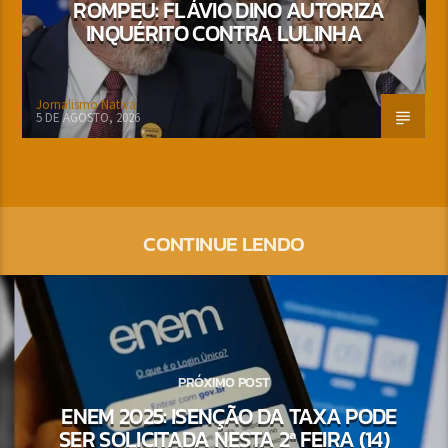
ROMPEU: FLÁVIO DINO AUTORIZA
INQUÉRITO CONTRA LULINHA
Jornalismo Nativa
5 DE AGOSTO, 2026
CONTINUE LENDO
PRÓXIMO POST
ENEM 2025: ISENÇÃO DA TAXA PODE
SER SOLICITADA NESTA 2ª FEIRA (14)