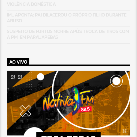
VIOLÊNCIA DOMÉSTICA
IML APONTA: PAI DILACEROU O PRÓPRIO FILHO DURANTE
ABUSO
SUSPEITO DE FURTOS MORRE APÓS TROCA DE TIROS COM
A PM, EM PARAUAPEBAS
AO VIVO