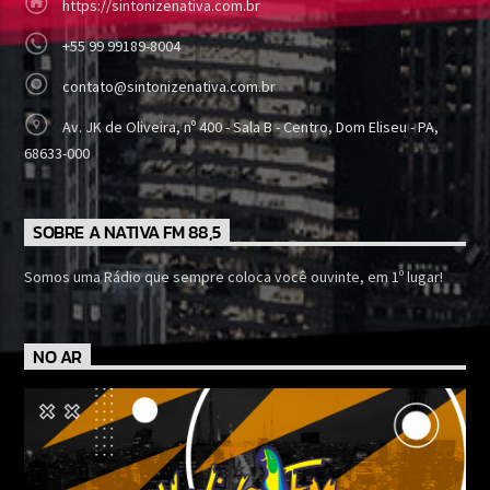
https://sintonizenativa.com.br
+55 99 99189-8004
contato@sintonizenativa.com.br
Av. JK de Oliveira, nº 400 - Sala B - Centro, Dom Eliseu - PA,
68633-000
SOBRE A NATIVA FM 88,5
Somos uma Rádio que sempre coloca você ouvinte, em 1º lugar!
NO AR