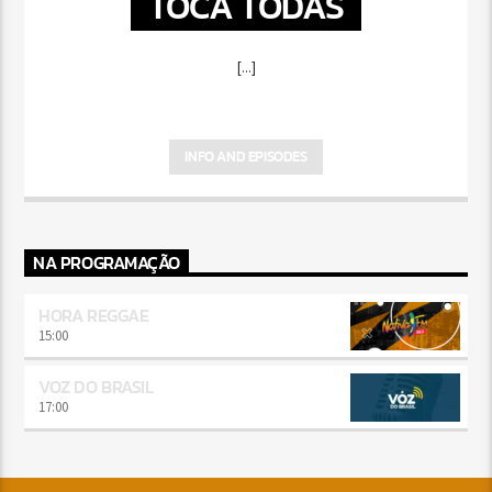
TOCA TODAS
[...]
INFO AND EPISODES
NA PROGRAMAÇÃO
HORA REGGAE
15:00
VOZ DO BRASIL
17:00