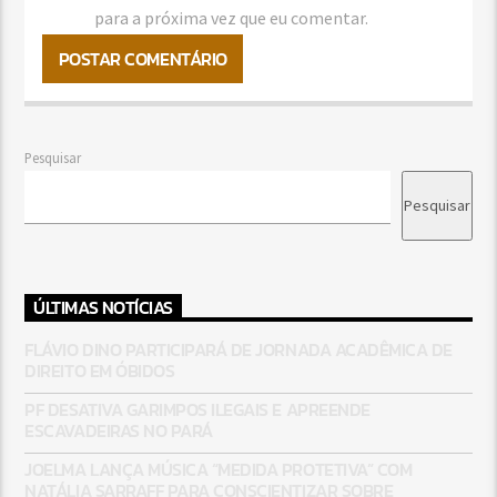
para a próxima vez que eu comentar.
Pesquisar
Pesquisar
ÚLTIMAS NOTÍCIAS
FLÁVIO DINO PARTICIPARÁ DE JORNADA ACADÊMICA DE
DIREITO EM ÓBIDOS
PF DESATIVA GARIMPOS ILEGAIS E APREENDE
ESCAVADEIRAS NO PARÁ
JOELMA LANÇA MÚSICA “MEDIDA PROTETIVA” COM
NATÁLIA SARRAFF PARA CONSCIENTIZAR SOBRE