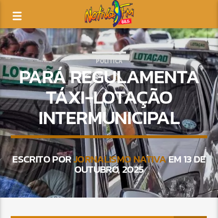
POLÍTICA
PARÁ REGULAMENTA
TÁXI-LOTAÇÃO
INTERMUNICIPAL
ESCRITO POR
JORNALISMO NATIVA
EM 13 DE
OUTUBRO, 2025