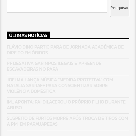
Pesquisar
ÚLTIMAS NOTÍCIAS
FLÁVIO DINO PARTICIPARÁ DE JORNADA ACADÊMICA DE
DIREITO EM ÓBIDOS
PF DESATIVA GARIMPOS ILEGAIS E APREENDE
ESCAVADEIRAS NO PARÁ
JOELMA LANÇA MÚSICA “MEDIDA PROTETIVA” COM
NATÁLIA SARRAFF PARA CONSCIENTIZAR SOBRE
VIOLÊNCIA DOMÉSTICA
IML APONTA: PAI DILACEROU O PRÓPRIO FILHO DURANTE
ABUSO
SUSPEITO DE FURTOS MORRE APÓS TROCA DE TIROS COM
A PM, EM PARAUAPEBAS