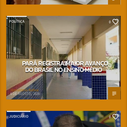
POLÍTICA
0
PARÁ REGISTRA MAIOR AVANÇO
DO BRASIL NO ENSINO MÉDIO
Jornalismo Nativa
6 DE AGOSTO, 2026
JUDICIÁRIO
0