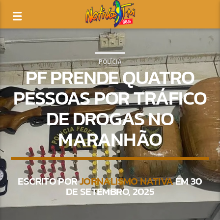
POLÍCIA
PF PRENDE QUATRO
PESSOAS POR TRÁFICO
DE DROGAS NO
MARANHÃO
ESCRITO POR
JORNALISMO NATIVA
EM 30
DE SETEMBRO, 2025