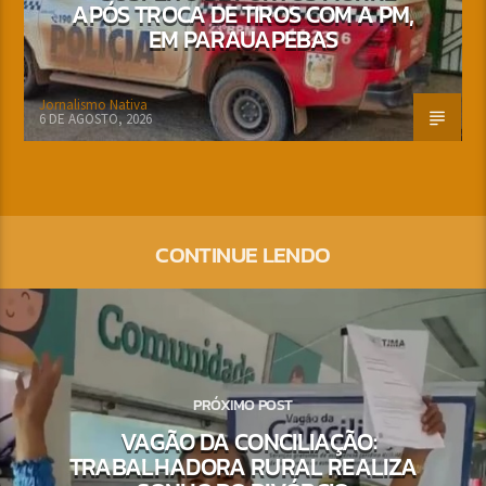
APÓS TROCA DE TIROS COM A PM,
EM PARAUAPEBAS
Jornalismo Nativa
6 DE AGOSTO, 2026
CONTINUE LENDO
PRÓXIMO POST
VAGÃO DA CONCILIAÇÃO:
TRABALHADORA RURAL REALIZA