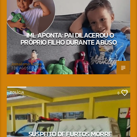
IML APONTA: PAI DILACEROU O
PRÓPRIO FILHO DURANTE ABUSO
Jornalismo Nativa
7 DE AGOSTO, 2026
POLÍCIA
0
SUSPEITO DE FURTOS MORRE