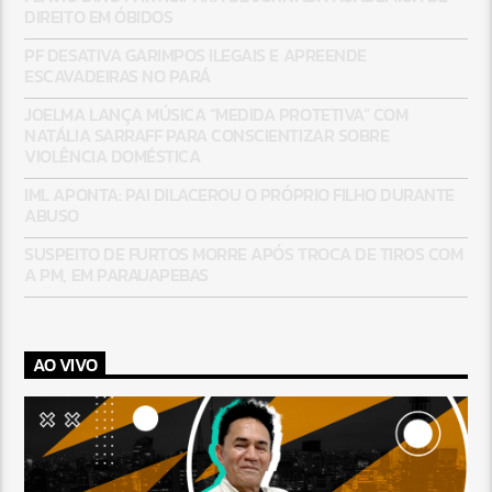
DIREITO EM ÓBIDOS
PF DESATIVA GARIMPOS ILEGAIS E APREENDE
ESCAVADEIRAS NO PARÁ
JOELMA LANÇA MÚSICA “MEDIDA PROTETIVA” COM
NATÁLIA SARRAFF PARA CONSCIENTIZAR SOBRE
VIOLÊNCIA DOMÉSTICA
IML APONTA: PAI DILACEROU O PRÓPRIO FILHO DURANTE
ABUSO
SUSPEITO DE FURTOS MORRE APÓS TROCA DE TIROS COM
A PM, EM PARAUAPEBAS
AO VIVO