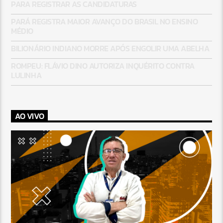
PARA REGISTRAR AS CANDIDATURAS
PARÁ REGISTRA MAIOR AVANÇO DO BRASIL NO ENSINO
MÉDIO
BILIONÁRIO INDIANO MORRE APÓS ENGOLIR UMA ABELHA
ROMPEU: FLÁVIO DINO AUTORIZA INQUÉRITO CONTRA
LULINHA
AO VIVO