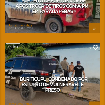
SUSPEITO DE FURTOS MORRE
APÓS TROCA DE TIROS COM A PM,
EM PARAUAPEBAS
Jornalismo Nativa
6 DE AGOSTO, 2026
POLÍCIA
0
BURITICUPU: CONDENADO POR
ESTUPRO DE VULNERÁVEL É
PRESO
Jornalismo Nativa