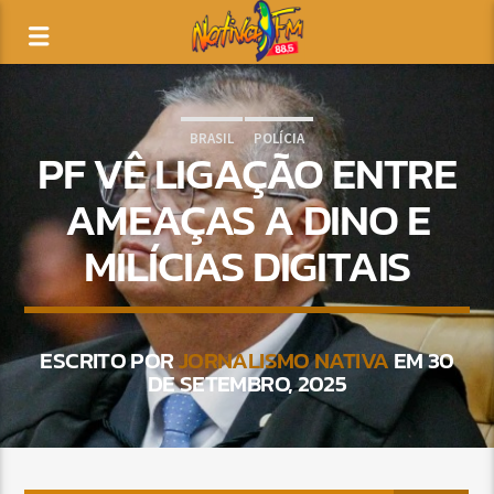
BRASIL
POLÍCIA
PF VÊ LIGAÇÃO ENTRE
AMEAÇAS A DINO E
MILÍCIAS DIGITAIS
ESCRITO POR
JORNALISMO NATIVA
EM 30
DE SETEMBRO, 2025