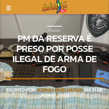
POLÍCIA
PM DA RESERVA É
PRESO POR POSSE
ILEGAL DE ARMA DE
FOGO
ESCRITO POR
JORNALISMO NATIVA
EM 21 DE
JUNHO, 2025