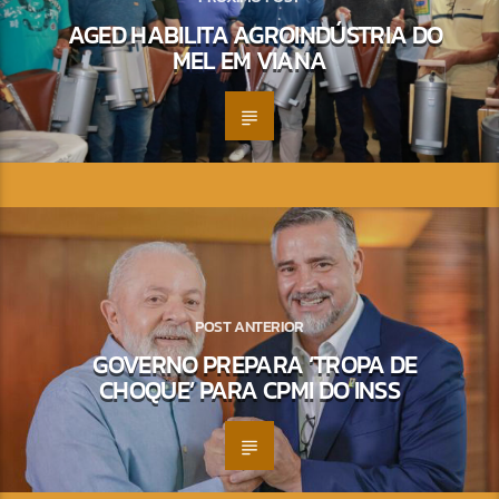
AGED HABILITA AGROINDÚSTRIA DO
MEL EM VIANA
POST ANTERIOR
GOVERNO PREPARA ‘TROPA DE
CHOQUE’ PARA CPMI DO INSS