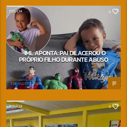
POLÍCIA
0
IML APONTA: PAI DILACEROU O
PRÓPRIO FILHO DURANTE ABUSO
Jornalismo Nativa
7 DE AGOSTO, 2026
POLÍCIA
0