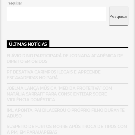
Pesquisar
Pesquisar
ÚLTIMAS NOTÍCIAS
FLÁVIO DINO PARTICIPARÁ DE JORNADA ACADÊMICA DE
DIREITO EM ÓBIDOS
PF DESATIVA GARIMPOS ILEGAIS E APREENDE
ESCAVADEIRAS NO PARÁ
JOELMA LANÇA MÚSICA “MEDIDA PROTETIVA” COM
NATÁLIA SARRAFF PARA CONSCIENTIZAR SOBRE
VIOLÊNCIA DOMÉSTICA
IML APONTA: PAI DILACEROU O PRÓPRIO FILHO DURANTE
ABUSO
SUSPEITO DE FURTOS MORRE APÓS TROCA DE TIROS COM
A PM, EM PARAUAPEBAS