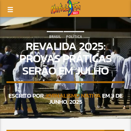
BRASIL
POLÍTICA
REVALIDA 2025:
PROVAS PRÁTICAS
SERÃO EM JULHO
ESCRITO POR
JORNALISMO NATIVA
EM 3 DE
JUNHO, 2025