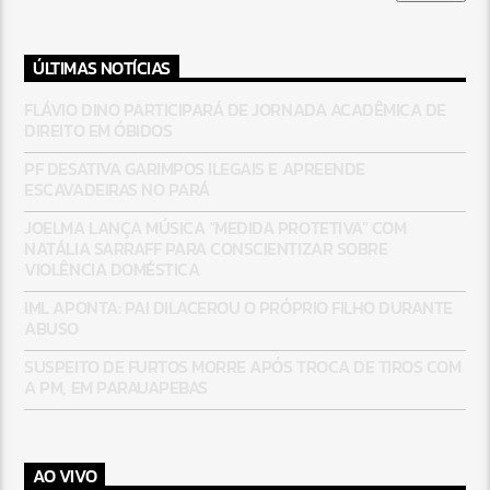
ÚLTIMAS NOTÍCIAS
FLÁVIO DINO PARTICIPARÁ DE JORNADA ACADÊMICA DE
DIREITO EM ÓBIDOS
PF DESATIVA GARIMPOS ILEGAIS E APREENDE
ESCAVADEIRAS NO PARÁ
JOELMA LANÇA MÚSICA “MEDIDA PROTETIVA” COM
NATÁLIA SARRAFF PARA CONSCIENTIZAR SOBRE
VIOLÊNCIA DOMÉSTICA
IML APONTA: PAI DILACEROU O PRÓPRIO FILHO DURANTE
ABUSO
SUSPEITO DE FURTOS MORRE APÓS TROCA DE TIROS COM
A PM, EM PARAUAPEBAS
AO VIVO