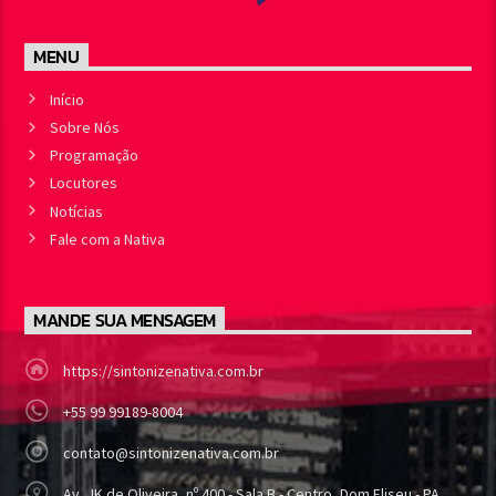
MENU
Início
Sobre Nós
Programação
Locutores
Notícias
Fale com a Nativa
MANDE SUA MENSAGEM
https://sintonizenativa.com.br
+55 99 99189-8004
contato@sintonizenativa.com.br
Av. JK de Oliveira, nº 400 - Sala B - Centro, Dom Eliseu - PA,