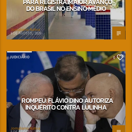
PARÁ REGISTRA MAIOR AVANÇO
DO BRASIL NO ENSINO MÉDIO
Jornalismo Nativa
6 DE AGOSTO, 2026
JUDICIÁRIO
0
ROMPEU: FLÁVIO DINO AUTORIZA
INQUÉRITO CONTRA LULINHA
Jornalismo Nativa
5 DE AGOSTO, 2026