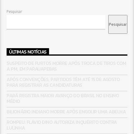
Pesquisar
Pesquisar
ÚLTIMAS NOTÍCIAS
SUSPEITO DE FURTOS MORRE APÓS TROCA DE TIROS COM
A PM, EM PARAUAPEBAS
APÓS CONVENÇÕES, PARTIDOS TÊM ATÉ 15 DE AGOSTO
PARA REGISTRAR AS CANDIDATURAS
PARÁ REGISTRA MAIOR AVANÇO DO BRASIL NO ENSINO
MÉDIO
BILIONÁRIO INDIANO MORRE APÓS ENGOLIR UMA ABELHA
ROMPEU: FLÁVIO DINO AUTORIZA INQUÉRITO CONTRA
LULINHA