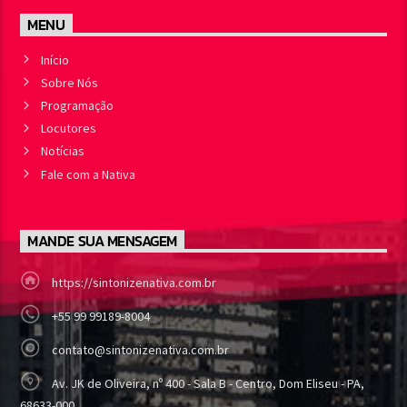
MENU
Início
Sobre Nós
Programação
Locutores
Notícias
Fale com a Nativa
MANDE SUA MENSAGEM
https://sintonizenativa.com.br
+55 99 99189-8004
contato@sintonizenativa.com.br
Av. JK de Oliveira, nº 400 - Sala B - Centro, Dom Eliseu - PA,
68633-000