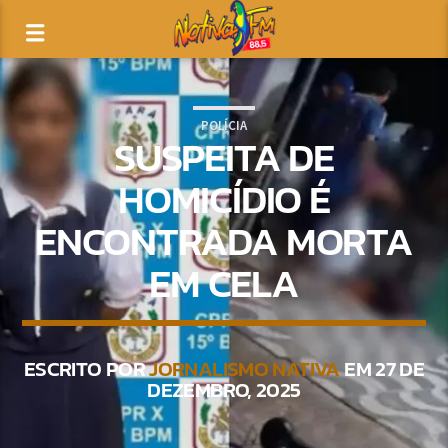
POLÍCIA
SUSPEITA DE
HOMICÍDIO É
ENCONTRADA MORTA
EM CELA
ESCRITO POR
JORNALISMO NATIVA
EM 27 DE
DEZEMBRO, 2025