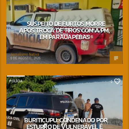
SUSPEITO DE FURTOS MORRE
APÓS TROCA DE TIROS COM A PM,
EM PARAUAPEBAS
Jornalismo Nativa
6 DE AGOSTO, 2026
POLÍCIA
0
BURITICUPU: CONDENADO POR
ESTUPRO DE VULNERÁVEL É