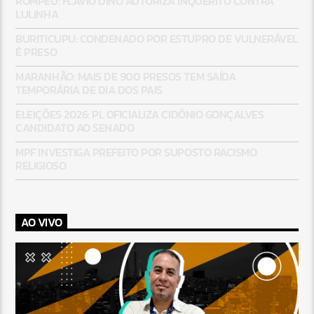
ROMPEU: FLÁVIO DINO AUTORIZA INQUÉRITO CONTRA
LULINHA
BURITICUPU: CONDENADO POR ESTUPRO DE VULNERÁVEL
É PRESO
MARANHÃO: MAIS DE 900 PRESOS TEM SAÍDA
TEMPORÁRIA DE DIA DOS PAIS
ELEIÇÕES 2026: PL OFICIALIZA CIDÔNIO GONÇALVES
CANDIDATO AO SENADO
MPF INVESTIGA PREFEITO POR SUPOSTO RACISMO
RELIGIOSO
AO VIVO