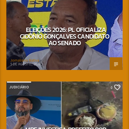
ELEIÇÕES 2026: PL OFICIALIZA
CIDÔNIO GONÇALVES CANDIDATO
AO SENADO
Jornalismo Nativa
5 DE AGOSTO, 2026
JUDICIÁRIO
0