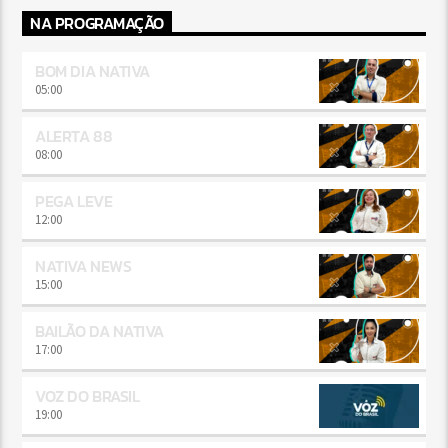
NA PROGRAMAÇÃO
BOM DIA NATIVA
05:00
ALERTA 88
08:00
PEGA LEVE
12:00
NATIVA NEWS
15:00
BAILÃO DA NATIVA
17:00
VOZ DO BRASIL
19:00