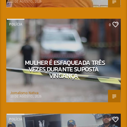
10 DE AGOSTO, 2026
POLÍCIA
0
MULHER É ESFAQUEADA TRÊS
VEZES DURANTE SUPOSTA
VINGANÇA
Jornalismo Nativa
10 DE AGOSTO, 2026
POLÍCIA
0