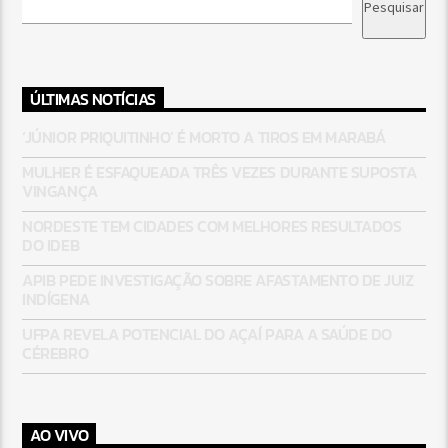
Pesquisar
ÚLTIMAS NOTÍCIAS
‘JÚNIOR PRIQUITINHO’ É MORTO A TIROS EM MARABÁ
MULHER É ESFAQUEADA TRÊS VEZES DURANTE SUPOSTA
VINGANÇA
NORDESTE TEM CIDADES COM MELHORES RESULTADOS
DO IDEB
APIB PEDE INVESTIGAÇÃO SOBRE AFASTAMENTO DE JUIZ
INDÍGENA
UFPA REVELA POTENCIAL DO AÇAÍ PARA A SAÚDE DO
CÉREBRO
AO VIVO