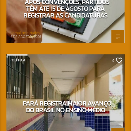
APÓS CONVENÇÕES, PARTIDOS
TÊM ATÉ 15 DE AGOSTO PARA
REGISTRAR AS CANDIDATURAS
Jornalismo Nativa
6 DE AGOSTO, 2026
POLÍTICA
0
PARÁ REGISTRA MAIOR AVANÇO
DO BRASIL NO ENSINO MÉDIO
Jornalismo Nativa