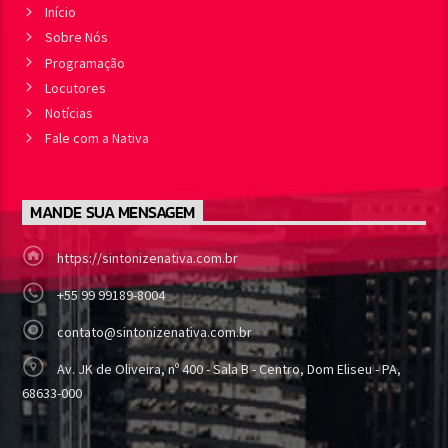
Início
Sobre Nós
Programação
Locutores
Notícias
Fale com a Nativa
MANDE SUA MENSAGEM
https://sintonizenativa.com.br
+55 99 99189-8004
contato@sintonizenativa.com.br
Av. JK de Oliveira, nº 400 - Sala B - Centro, Dom Eliseu - PA,
68633-000