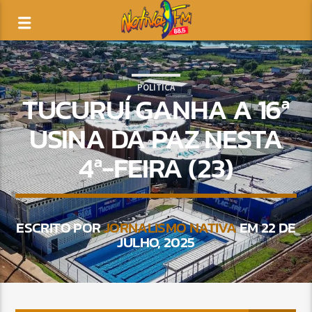
POLÍTICA
TUCURUÍ GANHA A 16ª
USINA DA PAZ NESTA
4ª-FEIRA (23)
ESCRITO POR
JORNALISMO NATIVA
EM 22 DE
JULHO, 2025