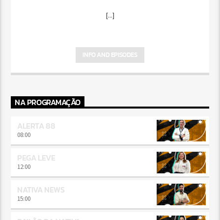
[...]
INFO AND EPISODES
NA PROGRAMAÇÃO
ALERTA 88
08:00
PEGA LEVE
12:00
NATIVA NEWS
15:00