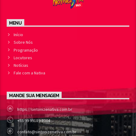
MENU
Início
Sobre Nós
Programação
Locutores
Notícias
Fale com a Nativa
MANDE SUA MENSAGEM
https://sintonizenativa.com.br
+55 99 99189-8004
contato@sintonizenativa.com.br