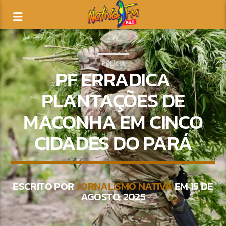
POLÍCIA
PF ERRADICA
PLANTAÇÕES DE
MACONHA EM CINCO
CIDADES DO PARÁ
ESCRITO POR
JORNALISMO NATIVA
EM 15 DE
AGOSTO, 2025