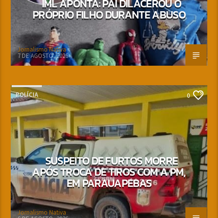
IML APONTA: PAI DILACEROU O
PRÓPRIO FILHO DURANTE ABUSO
Jornalismo Nativa
7 DE AGOSTO, 2026
POLÍCIA
0
SUSPEITO DE FURTOS MORRE
APÓS TROCA DE TIROS COM A PM,
EM PARAUAPEBAS
Jornalismo Nativa