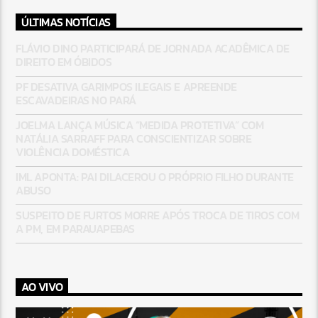
ÚLTIMAS NOTÍCIAS
FLÁVIO DINO PARTICIPARÁ DE JORNADA ACADÊMICA DE
DIREITO EM ÓBIDOS
PF DESATIVA GARIMPOS ILEGAIS E APREENDE
ESCAVADEIRAS NO PARÁ
JOELMA LANÇA MÚSICA “MEDIDA PROTETIVA” COM
NATÁLIA SARRAFF PARA CONSCIENTIZAR SOBRE
VIOLÊNCIA DOMÉSTICA
IML APONTA: PAI DILACEROU O PRÓPRIO FILHO DURANTE
ABUSO
SUSPEITO DE FURTOS MORRE APÓS TROCA DE TIROS COM
A PM, EM PARAUAPEBAS
AO VIVO